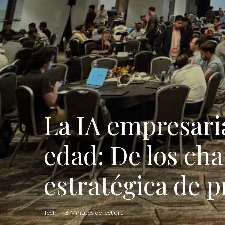
La IA empresari
edad: De los cha
estratégica de 
Tech
·
3 Minutos de lectura