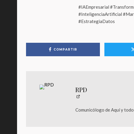
#IAEmpresarial #Transfor
#InteligenciaArtificial #M
#EstrategiaDatos
COMPARTIR
RPD
Comunicólogo de Aquí y todos