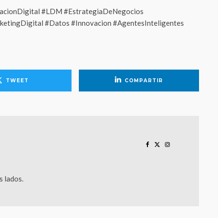
macionDigital #LDM #EstrategiaDeNegocios
arketingDigital #Datos #Innovacion #AgentesInteligentes
TWEET
COMPARTIR
 lados.