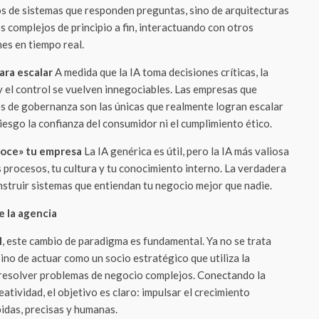
os de sistemas que responden preguntas, sino de arquitecturas
 complejos de principio a fin, interactuando con otros
es en tiempo real.
ara escalar
A medida que la IA toma decisiones críticas, la
y el control se vuelven innegociables. Las empresas que
s de gobernanza son las únicas que realmente logran escalar
riesgo la confianza del consumidor ni el cumplimiento ético.
onoce» tu empresa
La IA genérica es útil, pero la IA más valiosa
 procesos, tu cultura y tu conocimiento interno. La verdadera
nstruir sistemas que entiendan tu negocio mejor que nadie.
e la agencia
M
, este cambio de paradigma es fundamental. Ya no se trata
ino de actuar como un socio estratégico que utiliza la
 resolver problemas de negocio complejos. Conectando la
eatividad, el objetivo es claro: impulsar el crecimiento
idas, precisas y humanas.