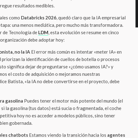
regue resultados medibles.
bales como
Databricks 2026
, quedó claro que la IA empresarial
etapa: una menos mediática, pero mucho más transformadora.
or de Tecnología de
LDM
, esta evolución se resume en cinco
 organización debe adoptar hoy:
nista, no la IA
El error más común es intentar «meter IA» en
 priorizan la identificación de cuellos de botella o procesos
esto significa dejar de preguntarse «¿cómo usamos IA?» y
mos el costo de adquisición o mejoramos nuestras
ce Batista, «la IA no debe convertirse en el proyecto, debe
ra gasolina
Puedes tener el motor más potente del mundo (el
i la gasolina (tus datos) está sucia o fragmentada, el coche
petitiva hoy no es acceder a modelos públicos, sino tener
 bien gobernada.
imples chatbots
Estamos viendo la transición hacia los
agentes