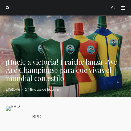
¡Huele a victoria! Fraiche lanza «We
Are Champions» para que vivas el
mundial con estilo
LifeStyle
·
2 Minutos de lectura
RPD