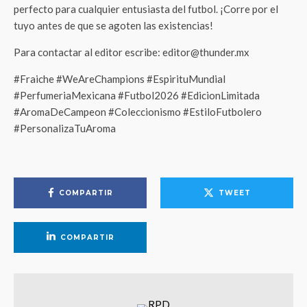
perfecto para cualquier entusiasta del futbol. ¡Corre por el
tuyo antes de que se agoten las existencias!
Para contactar al editor escribe: editor@thunder.mx
#Fraiche #WeAreChampions #EspirituMundial
#PerfumeriaMexicana #Futbol2026 #EdicionLimitada
#AromaDeCampeon #Coleccionismo #EstiloFutbolero
#PersonalizaTuAroma
COMPARTIR
TWEET
COMPARTIR