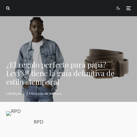
¿El regalo perfecto para papá?
Levi’s® tiene la guía definitiva de
estilo atemporal
LifeStyle
·
2 Minutos de lectura
RPD