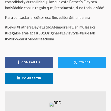
comodidad y durabilidad. ¡Haz que este Father’s Day sea
inolvidable con un regalo que, literalmente, dura toda la vida!
Para contactar al editor escribe: editor@thunder.mx
#Levis #FathersDay #EstiloAtemporal #DenimClassics
#RegaloParaPapa #501Original #LevisStyle #BlueTab
#Workwear #ModaMasculina
COMPARTIR
TWEET
COMPARTIR