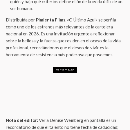
quién y bajo qué criterios define el fin de la «vida útil» de un
ser humano.
Distribuida por
Pimienta Films
, «O Último Azul» se perfila
como uno de los estrenos más relevantes de la cartelera
nacional en 2026. Es una invitación urgente a reflexionar
sobre la belleza y la fuerza que residen en el ocaso de la vida
profesional, recordándonos que el deseo de vivir es la
herramienta de resistencia más poderosa que poseemos.
Ver también
ThunderMx
La nueva era de la seguridad pública: así
la tecnología está transformando la
vigilancia en la CDMX
Nota del editor:
Ver a Denise Weinberg en pantalla es un
recordatorio de que el talento no tiene fecha de caducidad;