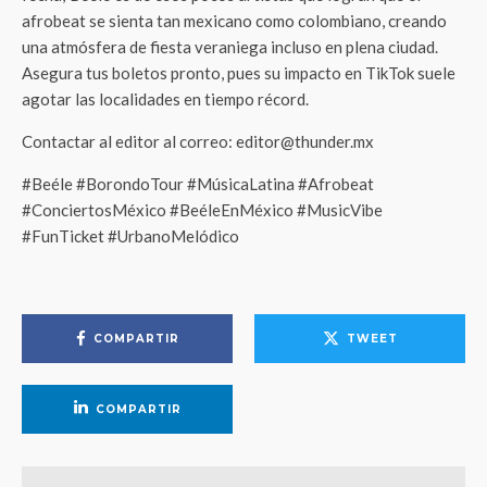
afrobeat se sienta tan mexicano como colombiano, creando
una atmósfera de fiesta veraniega incluso en plena ciudad.
Asegura tus boletos pronto, pues su impacto en TikTok suele
agotar las localidades en tiempo récord.
Contactar al editor al correo: editor@thunder.mx
#Beéle #BorondoTour #MúsicaLatina #Afrobeat
#ConciertosMéxico #BeéleEnMéxico #MusicVibe
#FunTicket #UrbanoMelódico
COMPARTIR
TWEET
COMPARTIR