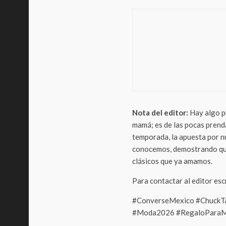
Thunde
TECH
UNA 
REAL
VIV
Nota del editor:
Hay algo p
mamá; es de las pocas prend
temporada, la apuesta por nu
conocemos, demostrando que 
clásicos que ya amamos.
Para contactar al editor es
#ConverseMexico #ChuckTa
#Moda2026 #RegaloParaMa