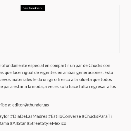
Ver también
rMx
O PERÚ, LEO Y FÉRTIL PRESENTAN “GIRA
LLAVE, GIRA UN MUNDO”, UNA HISTORIA
 QUE REFLEJA LO QUE SIGNIFICA UNA
IENDA DIGNA
rofundamente especial en compartir un par de Chucks con
as que lucen igual de vigentes en ambas generaciones. Esta
evos materiales le da un giro fresco a la silueta que todos
para estar a la moda, a veces solo hace falta regresar a los
cribe a: editor@thunder.mx
ylor #DiaDeLasMadres #EstiloConverse #ChucksParaTi
ma #AllStar #StreetStyleMexico