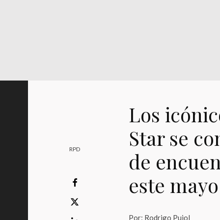
Los icónic
Star se co
RPD
de encuen
este mayo
Por: Rodrigo Pujol