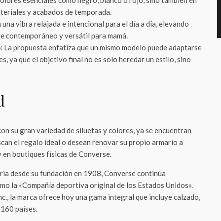
colores esenciales como negro, blanco o rojo, sino también en
ateriales y acabados de temporada.
 una vibra relajada e intencional para el día a día, elevando
e contemporáneo y versátil para mamá.
o
: La propuesta enfatiza que un mismo modelo puede adaptarse
s, ya que el objetivo final no es solo heredar un estilo, sino
d
on su gran variedad de siluetas y colores, ya se encuentran
can el regalo ideal o desean renovar su propio armario a
 en boutiques físicas de Converse.
oria desde su fundación en 1908, Converse continúa
mo la «Compañía deportiva original de los Estados Unidos».
c., la marca ofrece hoy una gama integral que incluye calzado,
 160 países.