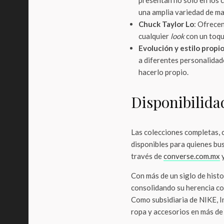
presentan no solo en los 
una amplia variedad de m
Chuck Taylor Lo
: Ofrecen
cualquier
look
con un toqu
Evolución y estilo propi
a diferentes personalidade
hacerlo propio.
Disponibilida
Las colecciones completas, c
disponibles para quienes bus
través de
converse.com.mx
y
Con más de un siglo de hist
consolidando su herencia co
Como subsidiaria de NIKE, In
ropa y accesorios en más de