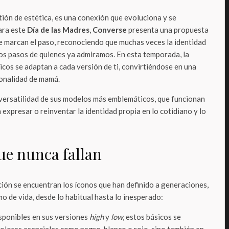
stión de estética, es una conexión que evoluciona y se
ara este
Día de las Madres
,
Converse
presenta una propuesta
ue marcan el paso, reconociendo que muchas veces la identidad
os pasos de quienes ya admiramos. En esta temporada, la
cos se adaptan a cada versión de ti, convirtiéndose en una
sonalidad de mamá.
a versatilidad de sus modelos más emblemáticos, que funcionan
 expresar o reinventar la identidad propia en lo cotidiano y lo
ue nunca fallan
ción se encuentran los íconos que han definido a generaciones,
o de vida, desde lo habitual hasta lo inesperado:
isponibles en sus versiones
high
y
low
, estos básicos se