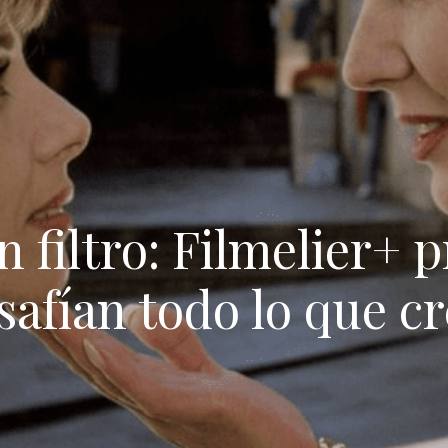
 filtro: Filmelier+ 
safían todo lo que cr