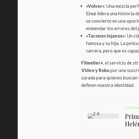
«Volver»
: Una mezcla per
Cruz
lidera una historia d
se convierte en una opor
enmendar los errores del 
«Tacones lejanos»
: Un cl
famosa y su hija. La pelíc
carrera, pero que es capaz
Filmelier+
, el servicio de 
Video y Roku
por una suscr
curada para quienes buscan 
definen nuestra identidad.
Entrete
Prim
Helé