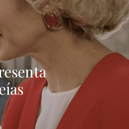
presenta
eías