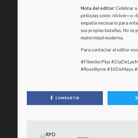
Nota del editor:
Celebrar a 
películas como «Volver» o «Si
empatía necesario para ente
sus propias batallas. No se 
maternidad moderna.
Para contactar al editor es
#FilmelierPlus #DíaDeLas
#RoseByrne #10DeMayo #Ci
COMPARTIR