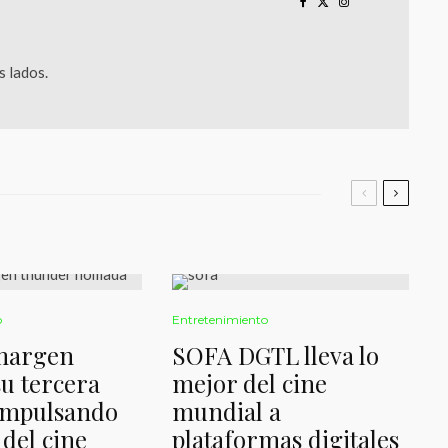
 lados.
o
Entretenimiento
 margen
SOFA DGTL lleva lo
su tercera
mejor del cine
impulsando
mundial a
 del cine
plataformas digitales