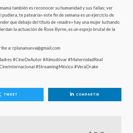
mamá también es reconocer su humanidad y sus fallas; ver
 pudiera, te patearía» este fin de semana es un ejercicio de
nder que debajo del título de «madre» hay una mujer luchando
pierdan la actuación de Rose Byrne, es un espejo brutal de la
cribe a: rplunanueva@gmail.com
Madres #CineDeAutor #Almodóvar #MaternidadReal
neInternacional #StreamingMéxico #VeraDrake
TWEET
COMPARTIR