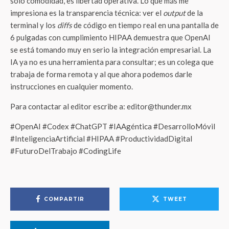
solo comodidad, es libertad operativa. Lo que más me
impresiona es la transparencia técnica: ver el
output
de la
terminal y los
diffs
de código en tiempo real en una pantalla de
6 pulgadas con cumplimiento HIPAA demuestra que OpenAI
se está tomando muy en serio la integración empresarial. La
IA ya no es una herramienta para consultar; es un colega que
trabaja de forma remota y al que ahora podemos darle
instrucciones en cualquier momento.
Para contactar al editor escribe a: editor@thunder.mx
#OpenAI #Codex #ChatGPT #IAAgéntica #DesarrolloMóvil
#InteligenciaArtificial #HIPAA #ProductividadDigital
#FuturoDelTrabajo #CodingLife
COMPARTIR
TWEET