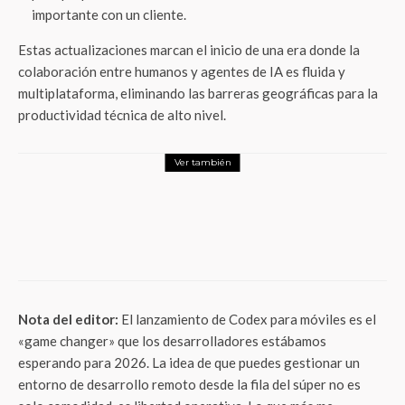
importante con un cliente.
Estas actualizaciones marcan el inicio de una era donde la
colaboración entre humanos y agentes de IA es fluida y
multiplataforma, eliminando las barreras geográficas para la
productividad técnica de alto nivel.
Ver también
Tech
La ciberseguridad en el fútbol global:
KnowBe4 alerta sobre la economía de la
estafa digital rumbo al Mundial 2026
Nota del editor:
El lanzamiento de Codex para móviles es el
«game changer» que los desarrolladores estábamos
esperando para 2026. La idea de que puedes gestionar un
entorno de desarrollo remoto desde la fila del súper no es