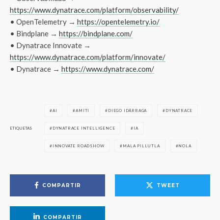
https://www.dynatrace.com/platform/observability/
• OpenTelemetry →
https://opentelemetry.io/
• Bindplane →
https://bindplane.com/
• Dynatrace Innovate →
https://www.dynatrace.com/platform/innovate/
• Dynatrace →
https://www.dynatrace.com/
AI
AMITI
DIEGO IDÁRRAGA
DYNATRACE
ETIQUETAS
DYNATRACE INTELLIGENCE
IA
INNOVATE ROADSHOW
MALA PILLUTLA
NOLA
COMPARTIR
TWEET
COMPARTIR