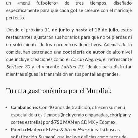
un «menú futbolero» de tres tiempos, diseñado
específicamente para que cada gol se celebre con el maridaje
perfecto.
Desde el próximo
11 de junio y hasta el 19 de julio
, estos
restaurantes ajustarán sus horarios para que no te pierdas ni
un solo minuto de los encuentros deportivos. Además de la
comida, han estrenado una
coctelería de autor
de alto nivel
que incluye creaciones como el
Cacao Negroni
, el refrescante
Spritzer 70
y el vibrante
Latitud 23
, ideales para disfrutar
mientras sigues la transmisión en sus pantallas grandes.
Tu ruta gastronómica por el Mundial:
Cambalache:
Con 40 años de tradición, ofrecen su menú
especial de tres tiempos (incluyendo empanadas, choripán y
cortes estrella) por
$750 MXN
en CDMX y Edomex.
Puerto Madero:
El
Fish & Steak House
ideal si buscas
sofisticación. Su menú, que incluye delicias como tacos de