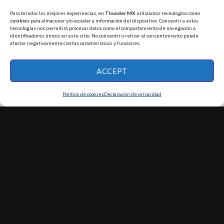
Para brindar las mejores experiencias, en
Thunder MX
utilizamos tecnologías como
cookies
para almacenar y/o acceder a información del dispositivo. Consentir a estas
tecnologías nos permitirá procesar datos como el comportamiento de navegación o
COMPARTIR
identificadores únicos en este sitio. No consentir o retirar el consentimiento puede
afectar negativamente ciertas características y funciones.
ACCEPT
Política de cookies
Declaración de privacidad
¡Golazo de entretenimiento! Sport &
Chips estrena tribuna con Hospitality
y arte de César Menchaca para el
Mundial 2026