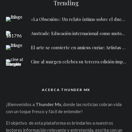
Trending
«La Obsesión»: Un relato íntimo sobre el duelo y la ausencia llega al Cine Lido con una función especial gratuita
Austrade: Educación internacional como motor del liderazgo femenino y la competitividad global
El arte se convierte en amicus curiae: Artistas y la organización Nuestro Futuro A.C. defienden el Golfo de California en los tribunales
Cine al margen celebra su tercera edición impulsando lo mejor del cine mexicano independiente
ACERCA THUNDER MX
¡Bienvenidos a
Thunder Mx,
donde las noticias cobran vida
con un toque fresco y fácil de entender!
El objetivo de esta plataforma es brindarles a nuestros
lectores información relevante y entretenida, escrita con un