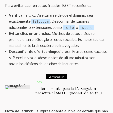
Para evitar caer en estos fraudes, ESET recomienda:
Verificar la URL
: Asegurarse de que el dominio sea
exactamente
. Desconfiar de guiones
fifa.com
adicionales o extensiones como
o
.
.site
.store
Evitar clics en anuncios
: Muchos de estos sitios se
promocionan en Google o redes sociales. Es mejor teclear
manualmente la dirección en el navegador.
Desconfiar de ofertas «imposibles»
: Frases como «acceso
VIP exclusivo» o «descuentos de último minuto» son
anzuelos clásicos de los ciberdelincuentes.
Ver también
Tech
Poder absoluto para la IA: Kingston
presenta el SSD DC3000ME de 30.72 TB
Nota del editor:
Es impresionante el nivel de detalle que han