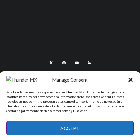
Manage Consent
Para brindar las mejores experiencias, en
Thunder MX
utilizamos tecnologías como
cookies
para almacenar y/o acceder a información del dispositivo. Consentir a estas
tecnologías nos permitirá procesar datos como el comportamiento de navegación o
identificadores únicos en este sitio. No consentir o retirar el consentimiento puede
afectar negativamente ciertas características y funciones.
All Rights Reserved - ThunderMX 2025
ACCEPT