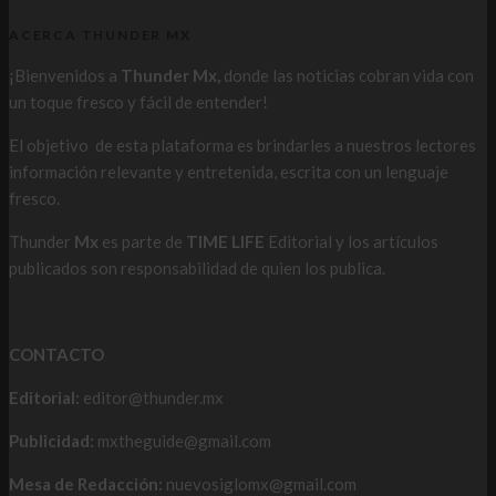
ACERCA THUNDER MX
¡Bienvenidos a
Thunder Mx,
donde las noticias cobran vida con
un toque fresco y fácil de entender!
El objetivo de esta plataforma es brindarles a nuestros lectores
información relevante y entretenida, escrita con un lenguaje
fresco.
Thunder
Mx
es parte de
TIME LIFE
Editorial y los artículos
publicados son responsabilidad de quien los publica.
CONTACTO
Editorial:
editor@thunder.mx
Publicidad:
mxtheguide@gmail.com
Mesa de Redacción:
nuevosiglomx@gmail.com