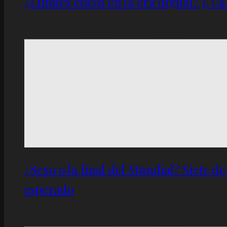
¿Límites éticos en la era digital? J. 
¿Sexo o la final del Mundial? Siete d
esperado