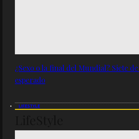
¿Sexo o la final del Mundial? Siete d
esperado
LIFESTYLE
LifeStyle