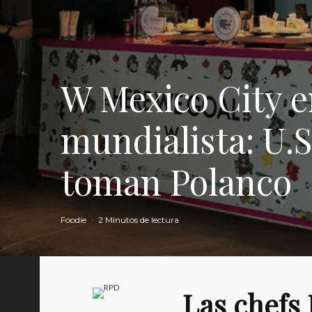
W Mexico City en
mundialista: U.S
toman Polanco
Foodie
·
2 Minutos de lectura
Las chefs