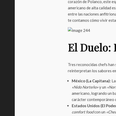
corazón de Polanco, este es
americano de alta calidad es
entre las naciones anfitrio
te contamos cómo vivir esta 
El Duelo: 
Tres reconocidas chefs han 
reinterpretan los sabores e
México (La Capitana):
La
«Nido Norteño»
y un
«Nor
americano, logrando un bal
carácter contemporáneo d
Estados Unidos (El Pode
comfort food
con un
«Ched