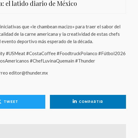
a: el latido diario de México
iniciativas que «le chambean macizo» para traer el sabor del
calidad de la carne americana y la creatividad de estas chefs
el evento deportivo más esperado de la década.
y #USMeat #CostaCoffee #FoodtruckPolanco #Fútbol2026
sAmericanos #ChefLuvinaQuemain #Thunder
orreo editor@thunder.mx
TWEET
COMPARTIR