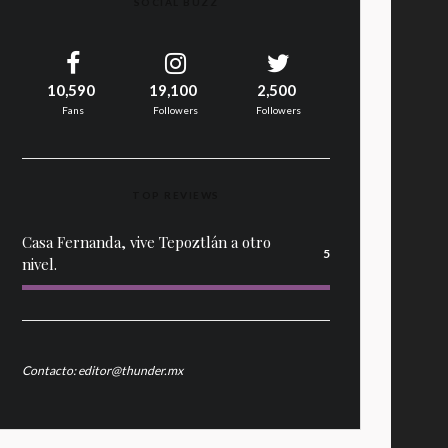
SOCIAL BUZZ
10,590
19,100
2,500
Fans
Followers
Followers
TOP REVIEWS
Casa Fernanda, vive Tepoztlán a otro
5
nivel.
Contacto: editor@thunder.mx