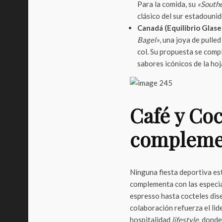
Para la comida, su
«South
clásico del sur estadounid
Canadá (Equilibrio Glase
Bagel»
, una joya de pulle
col. Su propuesta se com
sabores icónicos de la ho
Café y Coc
complemen
Ninguna fiesta deportiva est
complementa con las especi
espresso hasta cocteles dis
colaboración refuerza el li
hospitalidad
lifestyle
, donde