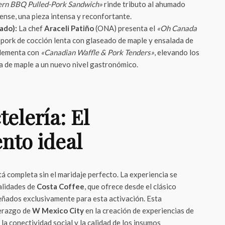
ern BBQ Pulled-Pork Sandwich»
rinde tributo al ahumado
ense, una pieza intensa y reconfortante.
ado):
La chef
Araceli Patiño
(ONA) presenta el
«Oh Canada
d pork de cocción lenta con glaseado de maple y ensalada de
plementa con
«Canadian Waffle & Pork Tenders»
, elevando los
ja de maple a un nuevo nivel gastronómico.
telería: El
to ideal
á completa sin el maridaje perfecto. La experiencia se
alidades de
Costa Coffee
, que ofrece desde el clásico
eñados exclusivamente para esta activación. Esta
derazgo de
W Mexico City
en la creación de experiencias de
 la conectividad social y la calidad de los insumos