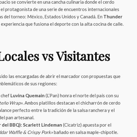
pacio se convierte en una cancha culinaria donde el cerdo
 el protagonista de una serie de encuentros internacionales
nas del torneo: México, Estados Unidos y Canadá. En
Thunder
experiencia que fusiona el deporte con la alta cocina de calle.
Locales vs Visitantes
sido las encargadas de abrir el marcador con propuestas que
mblemáticos de sus regiones:
 chef
Luvina Quemain
(L’Pan) honra el norte del país con su
teño Wrap»
. Ambos platillos destacan el chicharrón de cerdo
ance perfecto entre la tradición de la salsa ranchera y el
el pan artesanal.
r del BBQ):
Scarlett Lindeman
(Cicatriz) apuesta por el
dar Waffle & Crispy Pork»
bañado en salsa maple-chipotle.