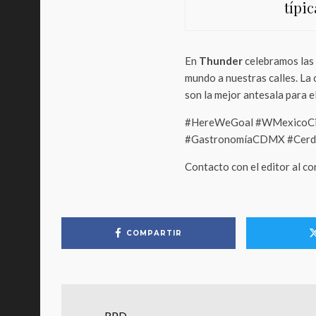
típic
En
Thunder
celebramos las 
mundo a nuestras calles. La 
son la mejor antesala para 
#HereWeGoal #WMexicoCit
#GastronomíaCDMX #Cerdo
Contacto con el editor al c
COMPARTIR