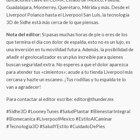
Guadalajara, Monterrey, Querétaro, Mérida y más. Desde el
Liverpool Polanco hasta el Liverpool San Luis, la tecnología
3D de Sidhe está más cerca de lo que piensas.
Nota del editor:
Si pasas muchas horas de pie o eres de los
que termina el día con dolor de espalda, esto no es un lujo, es
una inversión en tu movilidad futura. Además, la posibilidad de
añadir el geolocalizador es un plus increíble para quienes
buscan seguridad extra. No esperes a que el dolor aparezca
para atender tus «cimientos»; acude a tu tienda Liverpool más
cercana y hazte un escaneo. ¡Tus rodillas y tu espalda te lo
van a agradecer!
Para contactar al editor escribe: editor@thunder.mx
#Sidhe3D #LooneyTunes #SaludPlantar #BienestarIntegral
#Biomecanica #LiverpoolMexico #EstiloAlCaminar
#Tecnologia3D #SaludYEstilo #CuidadoDePies