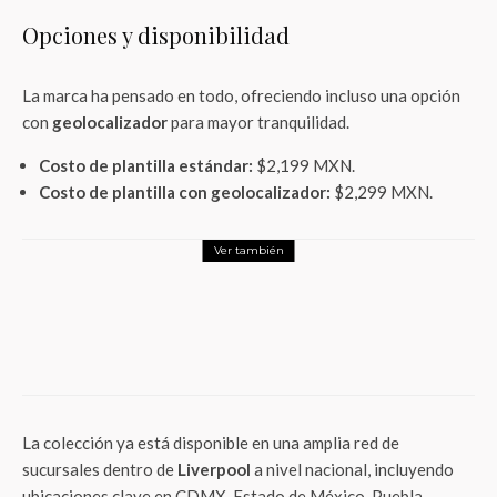
Opciones y disponibilidad
La marca ha pensado en todo, ofreciendo incluso una opción
con
geolocalizador
para mayor tranquilidad.
Costo de plantilla estándar:
$2,199 MXN.
Costo de plantilla con geolocalizador:
$2,299 MXN.
Ver también
LifeStyle
Tenis Totis x Panam edición limitada:dónde
comprar y detalles de la colaboración 2025
La colección ya está disponible en una amplia red de
sucursales dentro de
Liverpool
a nivel nacional, incluyendo
ubicaciones clave en CDMX, Estado de México, Puebla,