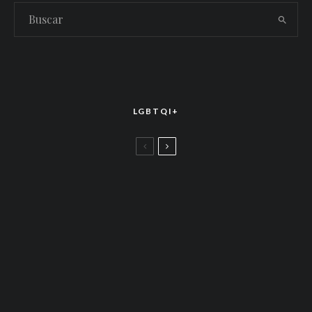
LGBTQI+
LGBTTIQ+
El arte de la corona latina: World of Wonder
celebró el estreno mundial de «Drag Race
México – Latina Royale» en la CDMX
LGBTTIQ+
Más allá de junio: Las redes de apoyo LGBTQ+
que siguen activas todo el año