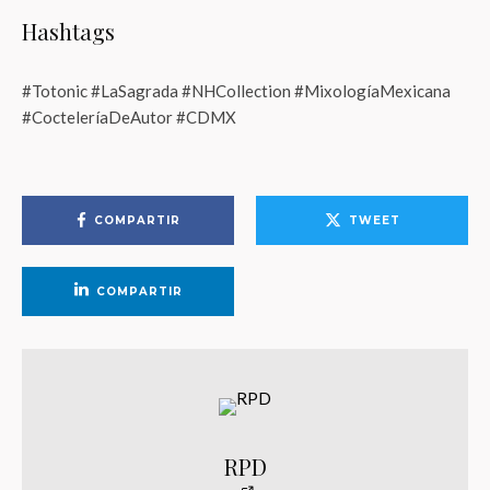
Hashtags
#Totonic #LaSagrada #NHCollection #MixologíaMexicana
#CocteleríaDeAutor #CDMX
COMPARTIR
TWEET
COMPARTIR
RPD