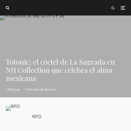
Totonic: el cóctel de La Sagrada en
NH Collection que celebra el alma
mexicana
LifeStyle
·
1 Minuto de lectura
RPD