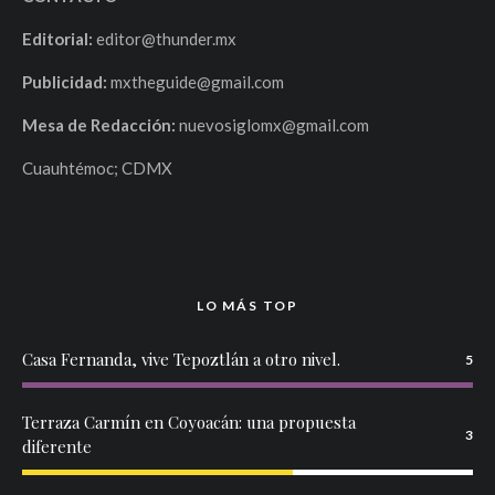
Editorial:
editor@thunder.mx
Publicidad:
mxtheguide@gmail.com
Mesa de Redacción:
nuevosiglomx@gmail.com
Cuauhtémoc; CDMX
LO MÁS TOP
Casa Fernanda, vive Tepoztlán a otro nivel.
5
Terraza Carmín en Coyoacán: una propuesta
3
diferente