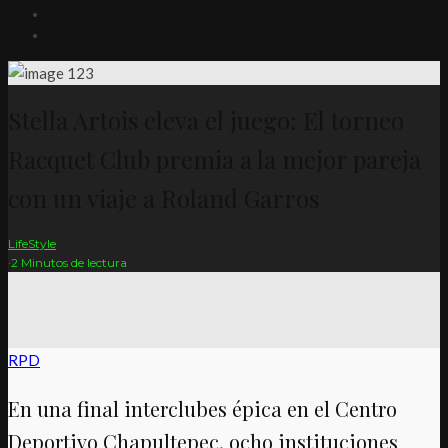
Stella Artois eleva el juego: El torneo
Racquet Club premia a la mejor pareja
con un viaje a Roland Garros
LifeStyle
·
2 Minutos de lectura
RPD
En una final interclubes épica en el Centro
Deportivo Chapultepec, ocho instituciones