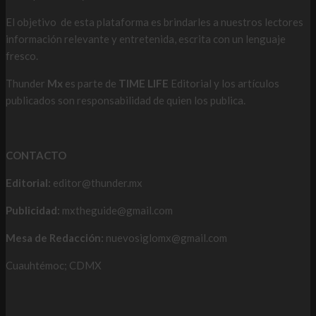
El objetivo de esta plataforma es brindarles a nuestros lectores
información relevante y entretenida, escrita con un lenguaje
fresco.
Thunder
Mx
es parte de
TIME LIFE
Editorial y los artículos
publicados son responsabilidad de quien los publica.
CONTACTO
Editorial:
editor@thunder.mx
Publicidad:
mxtheguide@gmail.com
Mesa de Redacción:
nuevosiglomx@gmail.com
Cuauhtémoc; CDMX