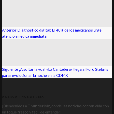
Anterior
Diagnóstico digital: El 40% de los mexicanos urge
atención médica inmediata
Siguiente
¡A soltar la voz! «La Cantadera» llega al Foro Stelaris
para revolucionar la noche en la CDMX
ACERCA THUNDER MX
¡Bienvenidos a
Thunder Mx,
donde las noticias cobran vida con
un toque fresco y fácil de entender!