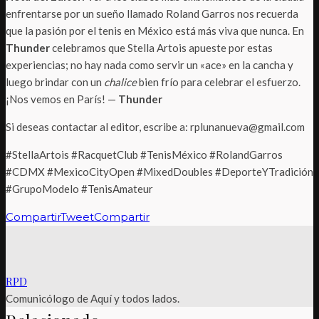
enfrentarse por un sueño llamado Roland Garros nos recuerda
que la pasión por el tenis en México está más viva que nunca. En
Thunder
celebramos que Stella Artois apueste por estas
experiencias; no hay nada como servir un «ace» en la cancha y
luego brindar con un
chalice
bien frío para celebrar el esfuerzo.
¡Nos vemos en París! —
Thunder
Si deseas contactar al editor, escribe a: rplunanueva@gmail.com
#StellaArtois #RacquetClub #TenisMéxico #RolandGarros
#CDMX #MexicoCityOpen #MixedDoubles #DeporteYTradición
#GrupoModelo #TenisAmateur
Compartir
Tweet
Compartir
RPD
Comunicólogo de Aquí y todos lados.