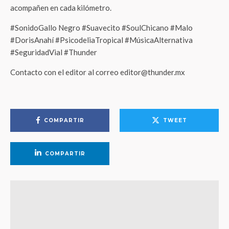
acompañen en cada kilómetro.
#SonidoGallo Negro #Suavecito #SoulChicano #Malo
#DorisAnahí #PsicodeliaTropical #MúsicaAlternativa
#SeguridadVial #Thunder
Contacto con el editor al correo editor@thunder.mx
COMPARTIR
TWEET
COMPARTIR