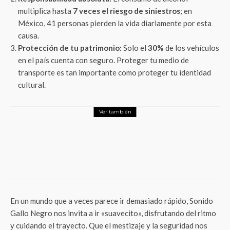
multiplica hasta
7 veces el riesgo de siniestros
; en
México, 41 personas pierden la vida diariamente por esta
causa.
Protección de tu patrimonio:
Solo el
30%
de los vehículos
en el país cuenta con seguro. Proteger tu medio de
transporte es tan importante como proteger tu identidad
cultural.
Ver también
Entretenimiento
Destello llega al Foro Lucerna: Un thriller
imperdible con Pablo Perroni y Alejandro
Oliva
En un mundo que a veces parece ir demasiado rápido, Sonido
Gallo Negro nos invita a ir «suavecito», disfrutando del ritmo
y cuidando el trayecto. Que el mestizaje y la seguridad nos