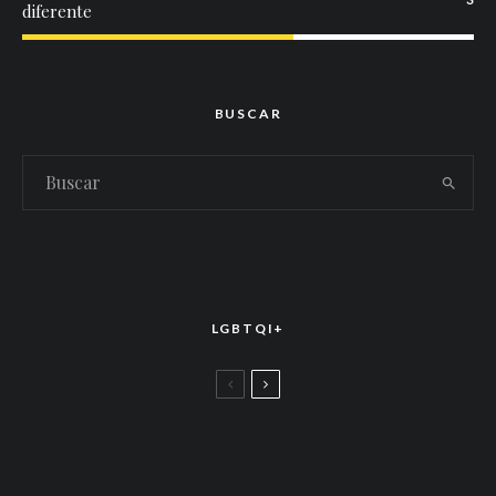
diferente
BUSCAR
LGBTQI+
LGBTTIQ+
El arte de la corona latina: World of Wonder
celebró el estreno mundial de «Drag Race
México – Latina Royale» en la CDMX