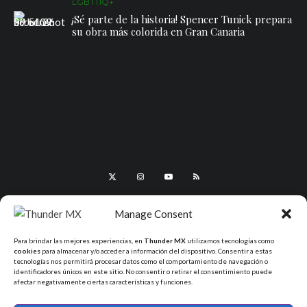
LGBTTIQ+
¡Sé parte de la historia! Spencer Tunick prepara
su obra más colorida en Gran Canaria
Manage Consent
Para brindar las mejores experiencias, en
Thunder MX
utilizamos tecnologías como
cookies
para almacenar y/o acceder a información del dispositivo. Consentir a estas
tecnologías nos permitirá procesar datos como el comportamiento de navegación o
identificadores únicos en este sitio. No consentir o retirar el consentimiento puede
afectar negativamente ciertas características y funciones.
All Rights Reserved - ThunderMX 2025