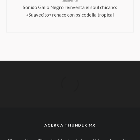
Siguiente
Sonido Gallo Negro reinventa el soul chicano:
«Suavecito» renace con psicodelia tropical
ACERCA THUNDER MX