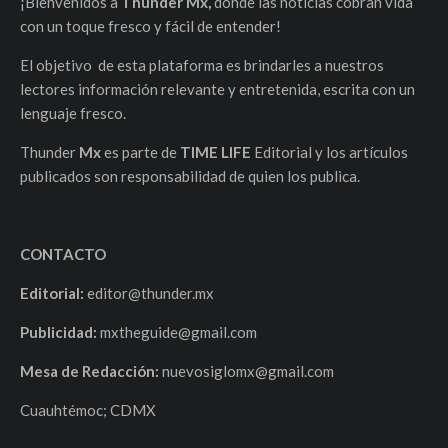
¡Bienvenidos a
Thunder Mx,
donde las noticias cobran vida
con un toque fresco y fácil de entender!
El objetivo de esta plataforma es brindarles a nuestros
lectores información relevante y entretenida, escrita con un
lenguaje fresco.
Thunder
Mx
es parte de
TIME LIFE
Editorial y los artículos
publicados son responsabilidad de quien los publica.
CONTACTO
Editorial:
editor@thunder.mx
Publicidad:
mxtheguide@gmail.com
Mesa de Redacción:
nuevosiglomx@gmail.com
Cuauhtémoc; CDMX