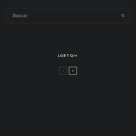
LGBTQI+
LGBTTIQ+
El arte de la corona latina: World of Wonder
celebró el estreno mundial de «Drag Race
México – Latina Royale» en la CDMX
LGBTTIQ+
Más allá de junio: Las redes de apoyo LGBTQ+
que siguen activas todo el año