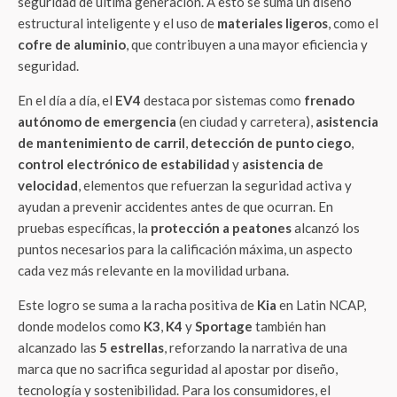
seguridad de última generación. A esto se suma un diseño
estructural inteligente y el uso de
materiales ligeros
, como el
cofre de aluminio
, que contribuyen a una mayor eficiencia y
seguridad.
En el día a día, el
EV4
destaca por sistemas como
frenado
autónomo de emergencia
(en ciudad y carretera),
asistencia
de mantenimiento de carril
,
detección de punto ciego
,
control electrónico de estabilidad
y
asistencia de
velocidad
, elementos que refuerzan la seguridad activa y
ayudan a prevenir accidentes antes de que ocurran. En
pruebas específicas, la
protección a peatones
alcanzó los
puntos necesarios para la calificación máxima, un aspecto
cada vez más relevante en la movilidad urbana.
Este logro se suma a la racha positiva de
Kia
en Latin NCAP,
donde modelos como
K3
,
K4
y
Sportage
también han
alcanzado las
5 estrellas
, reforzando la narrativa de una
marca que no sacrifica seguridad al apostar por diseño,
tecnología y sostenibilidad. Para los consumidores, el