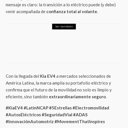
mensaje es claro: la transición a lo eléctrico puede (y debe)
venir acompañada de
confianza total al volante
.
Ver también
LifeStyle
Mascotas eligen el camino a casa: PETFEST
sacude los esquemas de bienestar animal
con la primera jornada de adopción
selectiva en México
Con la llegada del
Kia EV4
a mercados seleccionados de
América Latina, la marca amplía su portafolio eléctrico y
confirma que el futuro de la movilidad no solo es limpio y
eficiente, sino también
extraordinariamente seguro
.
#KiaEV4 #LatinNCAP #5Estrellas #Electromovilidad
#AutosEléctricos #SeguridadVial #ADAS
#InnovaciónAutomotriz #MovementThatInspires