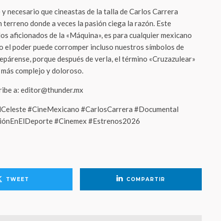
 y necesario que cineastas de la talla de Carlos Carrera
un terreno donde a veces la pasión ciega la razón. Este
los aficionados de la «Máquina», es para cualquier mexicano
o el poder puede corromper incluso nuestros símbolos de
epárense, porque después de verla, el término «Cruzazulear»
 más complejo y doloroso.
cribe a: editor@thunder.mx
lCeleste #CineMexicano #CarlosCarrera #Documental
iónEnElDeporte #Cinemex #Estrenos2026
TWEET
COMPARTIR