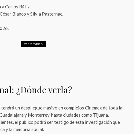
 y Carlos Bátiz.
César Blanco y Silvia Pasternac.
026.
Ver también
e
izer se convierte en la pila oficial de la
cción Mexicana
nal: ¿Dónde verla?
’
tendrá un despliegue masivo en complejos Cinemex de toda la
Guadalajara y Monterrey, hasta ciudades como Tijuana,
entes, el público podrá ser testigo de esta investigación que
ica y la memoria social.