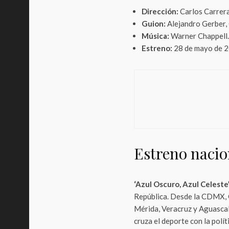
Dirección:
Carlos Carrera
Guion:
Alejandro Gerber, 
Música:
Warner Chappell.
Estreno:
28 de mayo de 2
Deport
Energ
Sele
Estreno nacio
‘Azul Oscuro, Azul Celeste
República. Desde la CDMX, 
Mérida, Veracruz y Aguascali
cruza el deporte con la polít