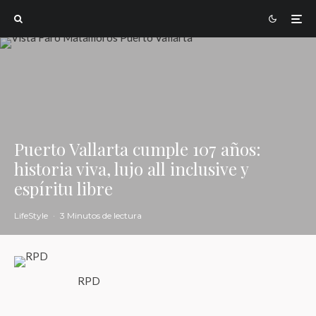
Puerto Vallarta cumple 107 años:
historia viva, lujo all inclusive y
espíritu libre
LifeStyle
·
3 Minutos de lectura
RPD