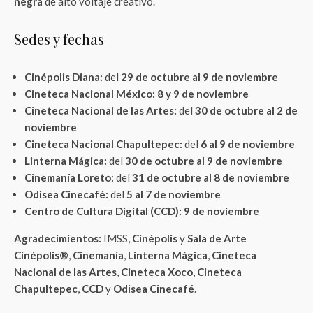
negra
de alto voltaje creativo.
Sedes y fechas
Cinépolis Diana:
del
29 de octubre al 9 de noviembre
Cineteca Nacional México:
8 y 9 de noviembre
Cineteca Nacional de las Artes:
del
30 de octubre al 2 de
noviembre
Cineteca Nacional Chapultepec:
del
6 al 9 de noviembre
Linterna Mágica:
del
30 de octubre al 9 de noviembre
Cinemanía Loreto:
del
31 de octubre al 8 de noviembre
Odisea Cinecafé:
del
5 al 7 de noviembre
Centro de Cultura Digital (CCD):
9 de noviembre
Agradecimientos:
IMSS,
Cinépolis
y
Sala de Arte
Cinépolis®
,
Cinemanía
,
Linterna Mágica
,
Cineteca
Nacional de las Artes
,
Cineteca Xoco
,
Cineteca
Chapultepec
,
CCD
y
Odisea Cinecafé
.