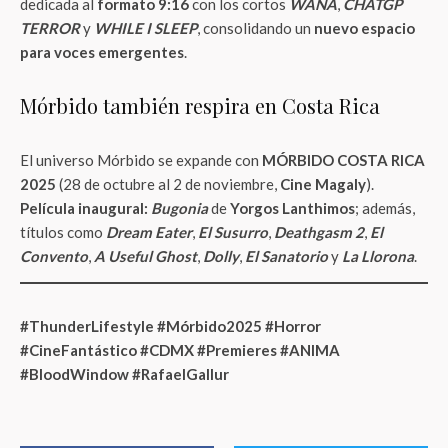
dedicada al
formato 9:16
con los cortos
WANA
,
CHATGP
TERROR
y
WHILE I SLEEP
, consolidando un
nuevo espacio
para voces emergentes
.
Mórbido también respira en Costa Rica
El universo Mórbido se expande con
MÓRBIDO COSTA RICA
2025
(28 de octubre al 2 de noviembre,
Cine Magaly
).
Película inaugural:
Bugonia
de
Yorgos Lanthimos
; además,
títulos como
Dream Eater
,
El Susurro
,
Deathgasm 2
,
El
Convento
,
A Useful Ghost
,
Dolly
,
El Sanatorio
y
La Llorona
.
#ThunderLifestyle #Mórbido2025 #Horror
#CineFantástico #CDMX #Premieres #ANIMA
#BloodWindow #RafaelGallur