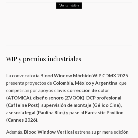
Ver también
Entretenimiento
El costo real de filmar La Odisea de Nolan
WIP y premios industriales
La convocatoria
Blood Window Mórbido WIP CDMX 2025
presenta proyectos de
Colombia, México y Argentina
, que
competirán por apoyos clave:
corrección de color
(ATOMICA)
,
diseño sonoro (ZVOOK)
,
DCP profesional
(Caffeine Post)
,
supervisión de montaje (Gélido Cine)
,
asesoría legal (Paulina Rius)
y
pase al Fantastic Pavilion
(Cannes 2026)
.
Además,
Blood Window Vertical
estrena su primera edición