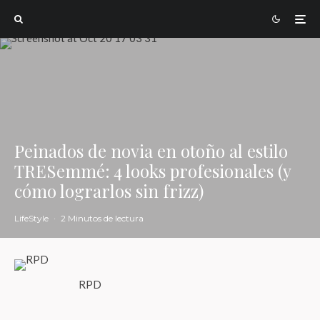
Peinados de novia en otoño al estilo
TRESemmé: 4 looks profesionales (y
cómo lograrlos sin frizz)
LifeStyle
·
2 Minutos de lectura
RPD