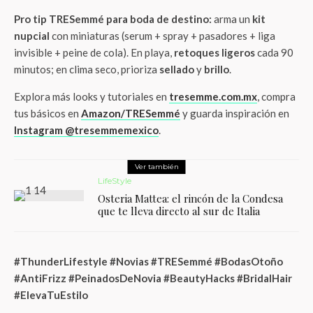
Pro tip TRESemmé para boda de destino:
arma un
kit
nupcial
con miniaturas (serum + spray + pasadores + liga
invisible + peine de cola). En playa,
retoques ligeros
cada 90
minutos; en clima seco, prioriza
sellado
y
brillo
.
Explora más looks y tutoriales en
tresemme.com.mx
, compra
tus básicos en
Amazon/TRESemmé
y guarda inspiración en
Instagram @tresemmemexico
.
Ver también
LifeStyle
Osteria Mattea: el rincón de la Condesa
que te lleva directo al sur de Italia
#ThunderLifestyle #Novias #TRESemmé #BodasOtoño
#AntiFrizz #PeinadosDeNovia #BeautyHacks #BridalHair
#ElevaTuEstilo