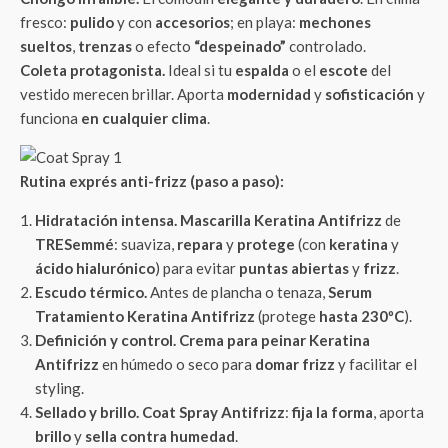
fresco:
pulido
y con
accesorios
; en playa:
mechones
sueltos
,
trenzas
o efecto
“despeinado”
controlado.
Coleta protagonista.
Ideal si tu
espalda
o el
escote
del
vestido merecen brillar. Aporta
modernidad
y
sofisticación
y
funciona
en cualquier clima
.
Rutina exprés anti-frizz (paso a paso):
Hidratación intensa.
Mascarilla Keratina Antifrizz
de
TRESemmé
: suaviza,
repara
y
protege
(con
keratina
y
ácido hialurónico
) para evitar
puntas abiertas
y
frizz
.
Escudo térmico.
Antes de plancha o tenaza,
Serum
Tratamiento Keratina Antifrizz
(protege
hasta 230ºC
).
Definición y control.
Crema para peinar Keratina
Antifrizz
en húmedo o seco para
domar frizz
y facilitar el
styling.
Sellado y brillo.
Coat Spray Antifrizz
:
fija la forma
, aporta
brillo
y
sella contra humedad
.