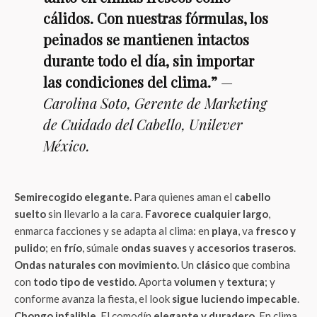
cálidos. Con nuestras fórmulas, los
peinados se mantienen intactos
durante todo el día, sin importar
las condiciones del clima.”
—
Carolina Soto, Gerente de Marketing
de Cuidado del Cabello, Unilever
México.
Semirecogido elegante.
Para quienes aman el
cabello
suelto
sin llevarlo a la cara.
Favorece cualquier largo
,
enmarca facciones y se adapta al clima: en
playa
, va
fresco y
pulido
; en
frío
, súmale
ondas suaves
y
accesorios traseros
.
Ondas naturales con movimiento.
Un
clásico
que combina
con
todo tipo de vestido
. Aporta
volumen
y
textura
; y
conforme avanza la fiesta, el look
sigue luciendo impecable
.
Chongo infalible.
El comodín
elegante y duradero
. En clima