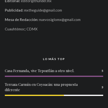
Editorial:
editor@thunder.mx
Publicidad:
mxtheguide@gmail.com
Mesa de Redacción:
nuevosiglomx@gmail.com
Cuauhtémoc; CDMX
LO MÁS TOP
Casa Fernanda, vive Tepoztlán a otro nivel.
5
Terraza Carmín en Coyoacán: una propuesta
3
diferente