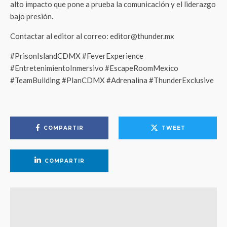
alto impacto que pone a prueba la comunicación y el liderazgo
bajo presión.
Contactar al editor al correo: editor@thunder.mx
#PrisonIslandCDMX #FeverExperience
#EntretenimientoInmersivo #EscapeRoomMexico
#TeamBuilding #PlanCDMX #Adrenalina #ThunderExclusive
COMPARTIR
TWEET
COMPARTIR