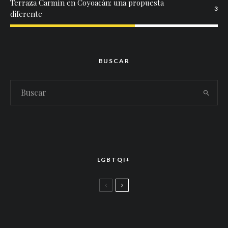
Terraza Carmín en Coyoacán: una propuesta
3
diferente
BUSCAR
LGBTQI+
LGBTTIQ+
El arte de la corona latina: World of Wonder
celebró el estreno mundial de «Drag Race