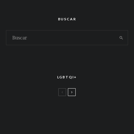
BUSCAR
LGBTQI+
LGBTTIQ+
El arte de la corona latina: World of Wonder
celebró el estreno mundial de «Drag Race
México – Latina Royale» en la CDMX