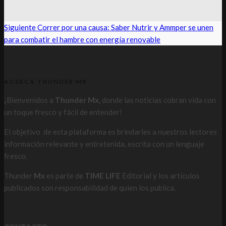
Siguiente
Correr por una causa: Saber Nutrir y Ammper se unen
para combatir el hambre con energía renovable
ACERCA THUNDER MX
¡Bienvenidos a
Thunder Mx,
donde las noticias cobran vida con
un toque fresco y fácil de entender!
El objetivo de esta plataforma es brindarles a nuestros lectores
información relevante y entretenida, escrita con un lenguaje
fresco.
Thunder
Mx
es parte de
TIME LIFE
Editorial y los artículos
publicados son responsabilidad de quien los publica.