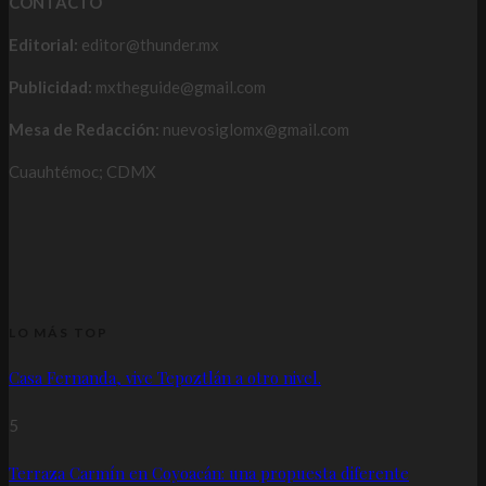
CONTACTO
Editorial:
editor@thunder.mx
Publicidad:
mxtheguide@gmail.com
Mesa de Redacción:
nuevosiglomx@gmail.com
Cuauhtémoc; CDMX
LO MÁS TOP
Casa Fernanda, vive Tepoztlán a otro nivel.
5
Terraza Carmín en Coyoacán: una propuesta diferente