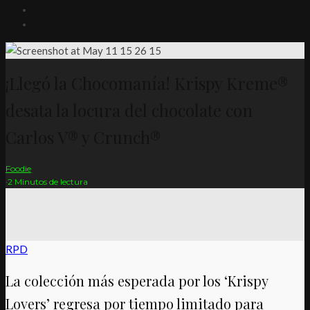
¡Llegó la Chocomanía! Krispy Kreme®
desata la locura del chocolate con
Carlos V® y Crunch®
Foodie
·
2 Minutos de lectura
RPD
La colección más esperada por los ‘Krispy
Lovers’ regresa por tiempo limitado para