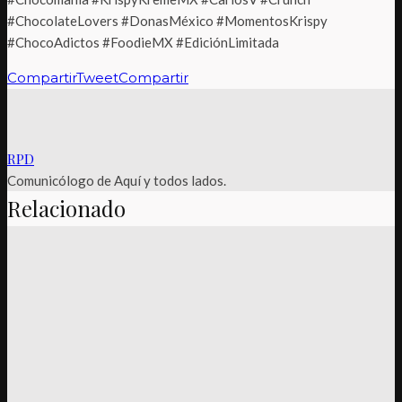
#ChocolateLovers #DonasMéxico #MomentosKrispy
#ChocoAdictos #FoodieMX #EdiciónLimitada
Compartir
Tweet
Compartir
RPD
Comunicólogo de Aquí y todos lados.
Relacionado