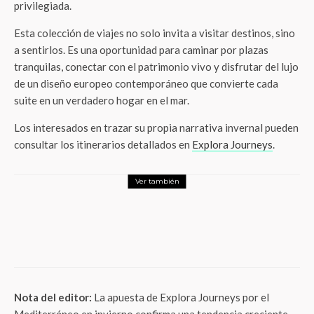
privilegiada.
Esta colección de viajes no solo invita a visitar destinos, sino
a sentirlos. Es una oportunidad para caminar por plazas
tranquilas, conectar con el patrimonio vivo y disfrutar del lujo
de un diseño europeo contemporáneo que convierte cada
suite en un verdadero hogar en el mar.
Los interesados en trazar su propia narrativa invernal pueden
consultar los itinerarios detallados en
Explora Journeys
.
Ver también
ThunderMx
Restaurantes en Polanco para ver el Mundial: Dónde vivir la
Copa del Mundo 2026 en pantallas 360° y cortes premium
Nota del editor:
La apuesta de Explora Journeys por el