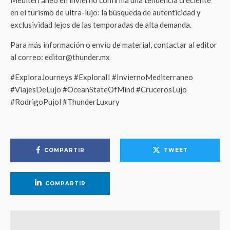
Mediterráneo en invierno confirma una tendencia creciente
en el turismo de ultra-lujo: la búsqueda de autenticidad y
exclusividad lejos de las temporadas de alta demanda.
Para más información o envío de material, contactar al editor
al correo: editor@thunder.mx
#ExploraJourneys #ExploraII #InviernoMediterraneo
#ViajesDeLujo #OceanStateOfMind #CrucerosLujo
#RodrigoPujol #ThunderLuxury
COMPARTIR
TWEET
COMPARTIR