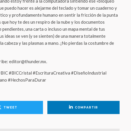
uando estoy frente a la computadora sintiendo ese «bloqueo
que puedo hacer es alejarme del teclado y tomar un cuaderno y
tico y profundamente humano en sentir la fricción de la punta
s que hoy te des un respiro de la nube y los documentos
de pendientes, una carta o incluso un mapa mental de tus
us ideas se ven (y se sienten) de una manera totalmente
 la cabeza y las plasmas a mano. ¡No pierdas la costumbre de
cribe: editor@thunder.mx.
IC #BICCristal #EscrituraCreativa #DiseñoIndustrial
Mano #HechosParaDurar
TWEET
COMPARTIR