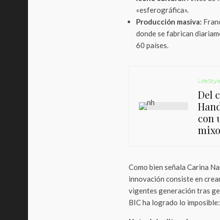
«esferográfica».
Producción masiva:
Franc
donde se fabrican diariam
60 países.
LifeStyl
Del 
Hand
con 
mixo
Como bien señala Carina Nar
innovación consiste en crea
vigentes generación tras ge
BIC ha logrado lo imposible: