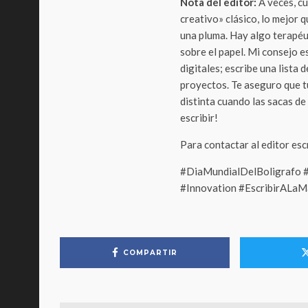
Nota del editor:
A veces, c
creativo» clásico, lo mejor 
una pluma. Hay algo terapéu
sobre el papel. Mi consejo e
digitales; escribe una lista 
proyectos. Te aseguro que t
distinta cuando las sacas de
escribir!
Para contactar al editor es
#DiaMundialDelBoligrafo #B
#Innovation #EscribirALa
COMPARTIR