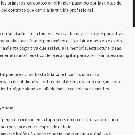
 los primeros garabatos en el kinder, pasando por las notas de
a del contrato que cambiaría tu vida profesional.
o en su diseño —esa famosa esfera de tungsteno que garantiza
capacidad para fijar el pensamiento. Escribir a mano no es solo
rramienta cognitiva que estimula la memoria, estructura ideas
ner el ritmo frenético de la era digital para aterrizar nuestras
tal puede escribir hasta
3 kilómetros
? Es una cifra
da la durabilidad y confiabilidad de un producto que, incluso
iento, sigue siendo el aliado más accesible para mentes
yenda:
 pequeño orificio en la tapa no es un error de diseño, es una
ada para prevenir riesgos de asfixia.
lamarse bolígrafo, se le conocía como «pluma atómica» o