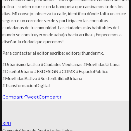
rutina— suelen ocurrir en la banqueta que caminamos todos los
días. Mi consejo: observa tu calle, identifica dónde falta un cruce
seguro o un corredor verde y participa en las consultas
ciudadanas de tu comunidad. Las ciudades más habitables del
mundo se construyeron de «abajo hacia arriba». ¡Empecemos a
diseñar la ciudad que queremos!
Para contactar al editor escribe: editor@thunder.mx.
#UrbanismoTactico #CiudadesMexicanas #MovilidadUrbana
#DiseñoUrbano #ESDESIGN #CDMX #EspacioPublico
#MovilidadActiva #SostenibilidadUrbana
#TransformacionDigital
Compartir
Tweet
Compartir
RPD
Comunicólogo de Aquí y todos lados.