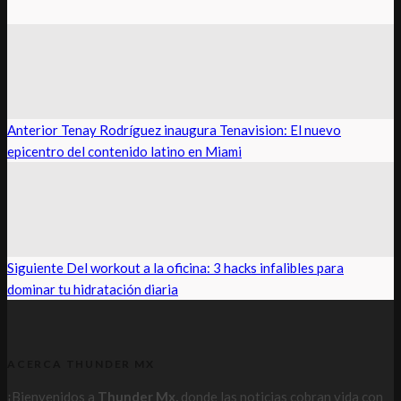
Anterior
Tenay Rodríguez inaugura Tenavision: El nuevo
epicentro del contenido latino en Miami
Siguiente
Del workout a la oficina: 3 hacks infalibles para
dominar tu hidratación diaria
ACERCA THUNDER MX
¡Bienvenidos a
Thunder Mx,
donde las noticias cobran vida con