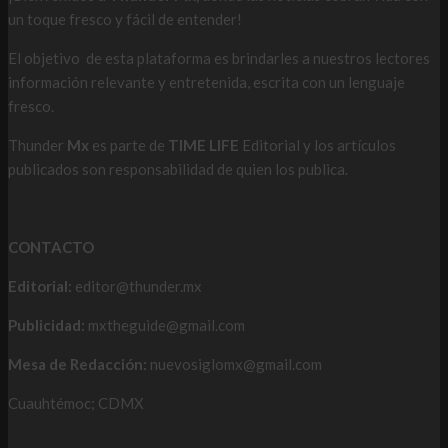
un toque fresco y fácil de entender!
El objetivo de esta plataforma es brindarles a nuestros lectores
información relevante y entretenida, escrita con un lenguaje
fresco.
Thunder
Mx
es parte de
TIME LIFE
Editorial y los artículos
publicados son responsabilidad de quien los publica.
CONTACTO
Editorial:
editor@thunder.mx
Publicidad:
mxtheguide@gmail.com
Mesa de Redacción:
nuevosiglomx@gmail.com
Cuauhtémoc; CDMX