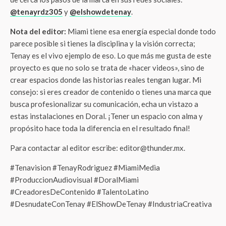
@tenayrdz305
y
@elshowdetenay
.
Nota del editor:
Miami tiene esa energía especial donde todo
parece posible si tienes la disciplina y la visión correcta;
Tenay es el vivo ejemplo de eso. Lo que más me gusta de este
proyecto es que no solo se trata de «hacer videos», sino de
crear espacios donde las historias reales tengan lugar. Mi
consejo: si eres creador de contenido o tienes una marca que
busca profesionalizar su comunicación, echa un vistazo a
estas instalaciones en Doral. ¡Tener un espacio con alma y
propósito hace toda la diferencia en el resultado final!
Para contactar al editor escribe: editor@thunder.mx.
#Tenavision #TenayRodriguez #MiamiMedia
#ProduccionAudiovisual #DoralMiami
#CreadoresDeContenido #TalentoLatino
#DesnudateConTenay #ElShowDeTenay #IndustriaCreativa