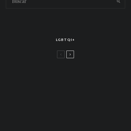
LGBTQI+
LGBTTIQ+
El arte de la corona latina: World of Wonder
celebró el estreno mundial de «Drag Race
México – Latina Royale» en la CDMX
LGBTTIQ+
Más allá de junio: Las redes de apoyo LGBTQ+
que siguen activas todo el año
LGBTTIQ+