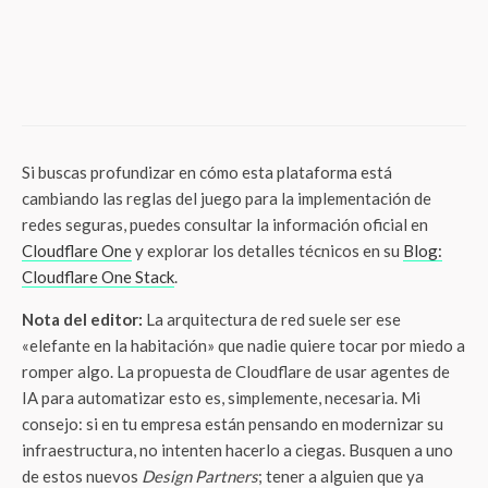
Tech
Líderes económicos de México cierran
filas en incMTY 2026 para potenciar el
nearshoring y la innovación abierta
Si buscas profundizar en cómo esta plataforma está
cambiando las reglas del juego para la implementación de
redes seguras, puedes consultar la información oficial en
Cloudflare One
y explorar los detalles técnicos en su
Blog:
Cloudflare One Stack
.
Nota del editor:
La arquitectura de red suele ser ese
«elefante en la habitación» que nadie quiere tocar por miedo a
romper algo. La propuesta de Cloudflare de usar agentes de
IA para automatizar esto es, simplemente, necesaria. Mi
consejo: si en tu empresa están pensando en modernizar su
infraestructura, no intenten hacerlo a ciegas. Busquen a uno
de estos nuevos
Design Partners
; tener a alguien que ya