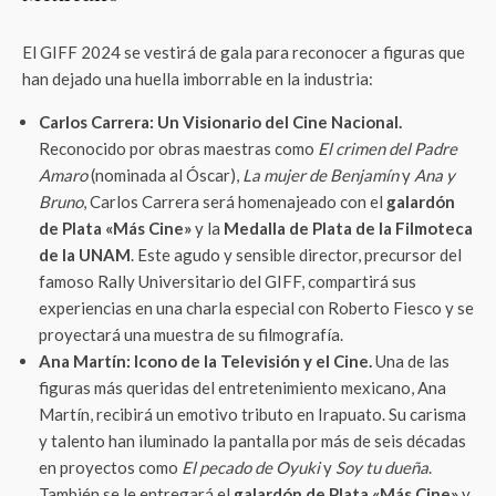
El GIFF 2024 se vestirá de gala para reconocer a figuras que
han dejado una huella imborrable en la industria:
Carlos Carrera: Un Visionario del Cine Nacional.
Reconocido por obras maestras como
El crimen del Padre
Amaro
(nominada al Óscar),
La mujer de Benjamín
y
Ana y
Bruno
, Carlos Carrera será homenajeado con el
galardón
de Plata «Más Cine»
y la
Medalla de Plata de la Filmoteca
de la UNAM
. Este agudo y sensible director, precursor del
famoso Rally Universitario del GIFF, compartirá sus
experiencias en una charla especial con Roberto Fiesco y se
proyectará una muestra de su filmografía.
Ana Martín: Icono de la Televisión y el Cine.
Una de las
figuras más queridas del entretenimiento mexicano, Ana
Martín, recibirá un emotivo tributo en Irapuato. Su carisma
y talento han iluminado la pantalla por más de seis décadas
en proyectos como
El pecado de Oyuki
y
Soy tu dueña
.
También se le entregará el
galardón de Plata «Más Cine»
y