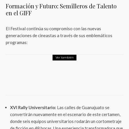
Formación y Futuro: Semilleros de Talento
en el GIFF
El Festival continúa su compromiso con las nuevas
generaciones de cineastas a través de sus emblemáticos
programas:
Ver también
Entretenimiento
Adrenalina Pura+: El maratón definitivo
para celebrar a los héroes de acción en
casa
XVI Rally Universitario:
Las calles de Guanajuato se
convertirán nuevamente en el escenario de este certamen,
donde seis equipos universitarios rodarán un cortometraje
de ficción en 48 horas. Una experiencia transformadora que