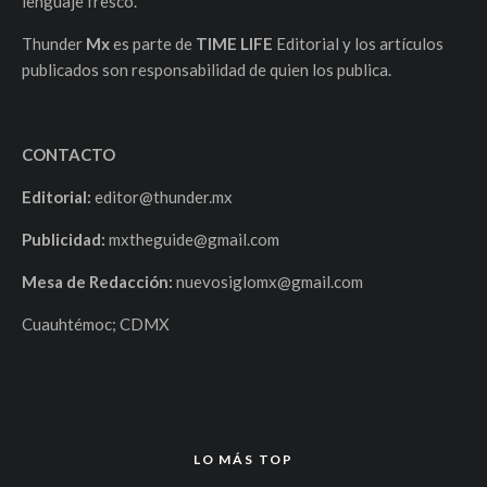
lenguaje fresco.
Thunder
Mx
es parte de
TIME LIFE
Editorial y los artículos
publicados son responsabilidad de quien los publica.
CONTACTO
Editorial:
editor@thunder.mx
Publicidad:
mxtheguide@gmail.com
Mesa de Redacción:
nuevosiglomx@gmail.com
Cuauhtémoc; CDMX
LO MÁS TOP