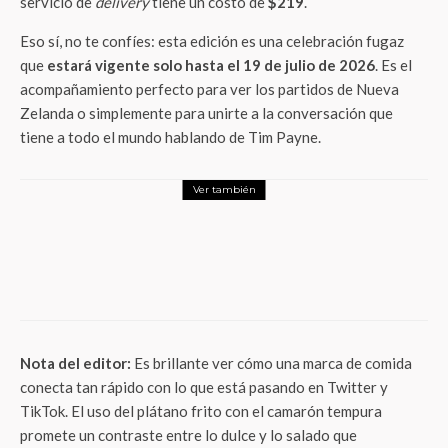
servicio de
delivery
tiene un costo de
$219
.
Eso sí, no te confíes: esta edición es una celebración fugaz
que
estará vigente solo hasta el 19 de julio de 2026
. Es el
acompañamiento perfecto para ver los partidos de Nueva
Zelanda o simplemente para unirte a la conversación que
tiene a todo el mundo hablando de Tim Payne.
Ver también
Foodie
Krispy Kreme: Los dulces clásicos de
Ricolino se transforman en las donas más
nostálgicas del año
Nota del editor:
Es brillante ver cómo una marca de comida
conecta tan rápido con lo que está pasando en Twitter y
TikTok. El uso del plátano frito con el camarón tempura
promete un contraste entre lo dulce y lo salado que