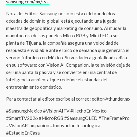
samsung.com/mx/tvs
.
Nota del Editor: Samsung no solo está celebrando dos
décadas de dominio global, está ejecutando una jugada
maestra de geopolítica y marketing de consumo. Al mudar la
manufactura de sus paneles Micro RGB y Mini LED a su
planta de Tijuana, la compañía asegura una velocidad de
respuesta envidiable ante el pico de demanda que generará el
verano futbolero en México. Su verdadera genialidad radica
en su software: con Vision AI Companion, la televisión deja de
ser una pantalla pasiva y se convierte en una central de
inteligencia ambiental que redefine el estándar del
entretenimiento doméstico.
Para contactar al editor escribe al correo: editor@thunder.mx
#SamsungMexico #VisionAITV #HechoEnMexico
#SmartTV2026 #MicroRGB #SamsungOLED #TheFramePro
#VisionAICompanion #InnovacionTecnologica
#EstadioEnCasa