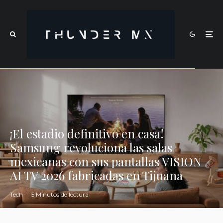
¡El estadio definitivo en casa!
Samsung revoluciona las salas
mexicanas con sus pantallas VISION
AI TV 2026 fabricadas en Tijuana
Tech
·
5 Minutos de lectura