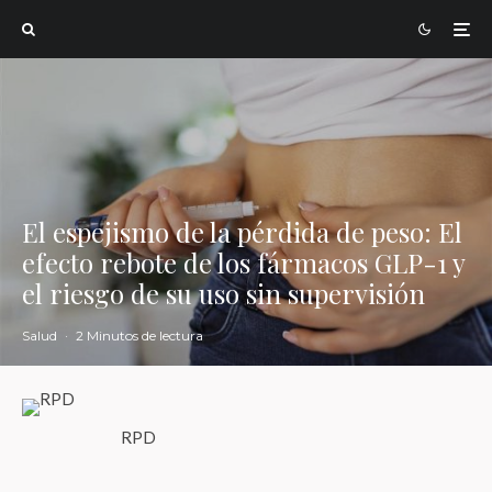
El espejismo de la pérdida de peso: El
efecto rebote de los fármacos GLP-1 y
el riesgo de su uso sin supervisión
Salud
·
2 Minutos de lectura
RPD