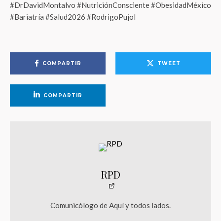
#DrDavidMontalvo #NutriciónConsciente #ObesidadMéxico
#Bariatría #Salud2026 #RodrigoPujol
COMPARTIR
TWEET
COMPARTIR
RPD
Comunicólogo de Aquí y todos lados.