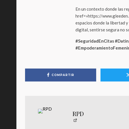
En un contexto donde las r
href=»https://www.gleeden
espacios donde la libertad 
digital, sentirse segura no s
#SeguridadEnCitas #Dati
#EmpoderamientoFemeni
COMPARTIR
RPD