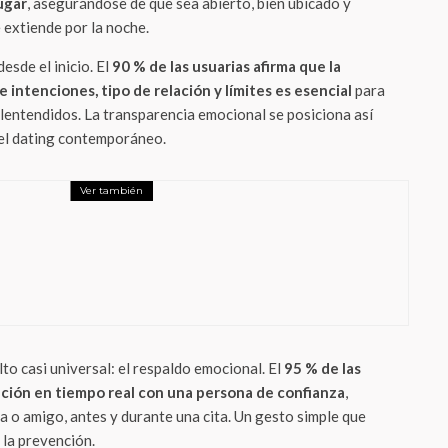
ugar
, asegurándose de que sea abierto, bien ubicado y
se extiende por la noche.
desde el inicio. El
90 % de las usuarias afirma que la
 intenciones, tipo de relación y límites es esencial
para
alentendidos. La transparencia emocional se posiciona así
el dating contemporáneo.
Ver también
x
ina: La Primera Muestra Fotográfica
turada con el Motorola Edge 50 Pro
lto casi universal: el respaldo emocional. El
95 % de las
ción en tiempo real con una persona de confianza
,
 o amigo, antes y durante una cita. Un gesto simple que
 la prevención.