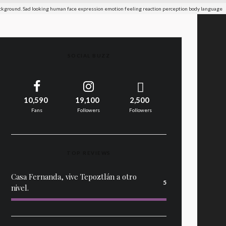
ckground. Sad looking human face expression emotion feeling reaction perception body language
SOCIAL BUZZ
10,590
19,100
2,500
Fans
Followers
Followers
TOP REVIEWS
Casa Fernanda, vive Tepoztlán a otro
5
nivel.