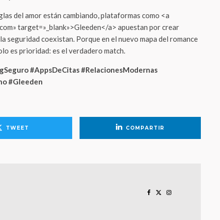
eglas del amor están cambiando, plataformas como <a
.com» target=»_blank»>Gleeden</a> apuestan por crear
y la seguridad coexistan. Porque en el nuevo mapa del romance
olo es prioridad: es el verdadero match.
ngSeguro #AppsDeCitas #RelacionesModernas
no #Gleeden
TWEET
COMPARTIR