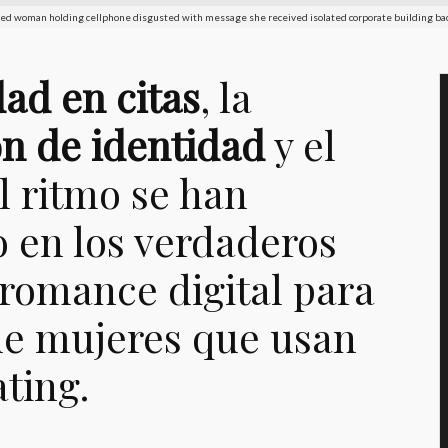
ed woman holding cellphone disgusted with message she received isolated corporate building ba
ad en citas
, la
ón de identidad
y el
l ritmo se han
o en los verdaderos
l romance digital para
de mujeres que usan
ting.