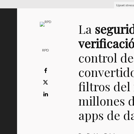
Upset stress
La
segurid
verificaci
RPD
control de
convertid
filtros de
millones 
apps de da