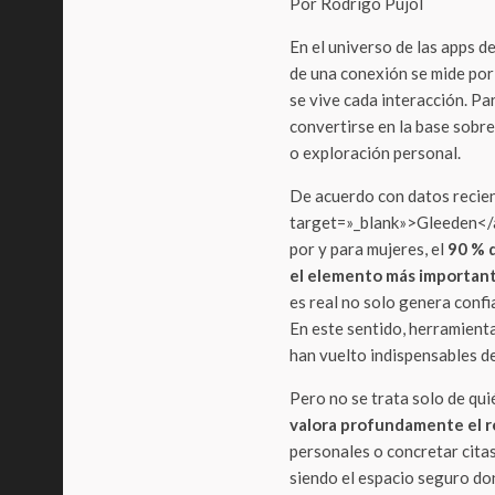
Por Rodrigo Pujol
En el universo de las apps de
de una conexión se mide por
se vive cada interacción. Pa
convertirse en la base sobre
o exploración personal.
De acuerdo con datos recie
target=»_blank»>Gleeden</a
por y para mujeres, el
90 % d
el elemento más important
es real no solo genera confi
En este sentido, herramienta
han vuelto indispensables de
Pero no se trata solo de qui
valora profundamente el r
personales o concretar cita
siendo el espacio seguro do