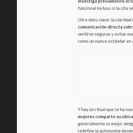
investiga previamente el l
funcional incluso si la cita 
Otro dato clave: la claridad 
comunicación directa sobre
sentirse seguras y evitar m
como un nuevo estándar en 
Influencer Times
ThunderM
Latidos de Argent
Internacional Cap
Y hay un ritual que se ha vue
mujeres comparte su ubica
generalmente su mejor amiga
redefine la autonomía desde