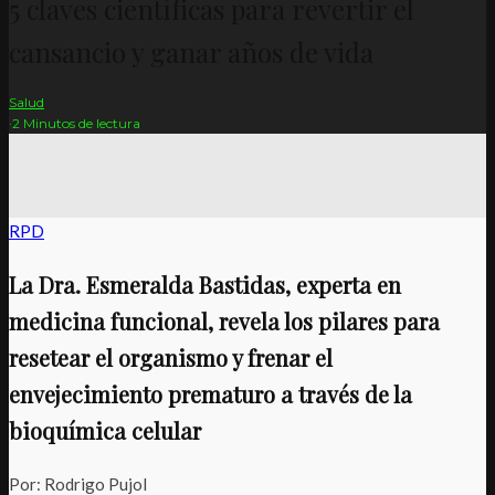
5 claves científicas para revertir el
cansancio y ganar años de vida
Salud
·
2 Minutos de lectura
RPD
La Dra. Esmeralda Bastidas, experta en
medicina funcional, revela los pilares para
resetear el organismo y frenar el
envejecimiento prematuro a través de la
bioquímica celular
Por: Rodrigo Pujol