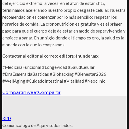
del ejercicio extremo; a veces, en el afán de estar «fit»,
terminamos acelerando nuestro propio desgaste celular. Nuestra
recomendación es comenzar por lo más sencillo: respetar los
horarios de comida. La crononutrición es gratuita y es el primer
paso para que el cuerpo deje de estar en modo de supervivencia y
empiece a sanar. En un siglo donde el tiempo es oro, la salud es la
moneda con la que lo compramos.
Contactar al editor al correo:
editor@thunder.mx
.
#MedicinaFuncional #Longevidad #SaludCelular
#DraEsmeraldaBastidas #Biohacking #Bienestar2026
#WellAging #CuidadoIntestinal #Vitalidad #Neoclinic
Compartir
Tweet
Compartir
RPD
Comunicólogo de Aquí y todos lados.