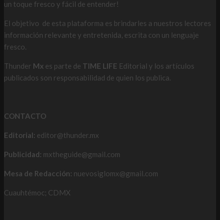
un toque fresco y fácil de entender!
El objetivo de esta plataforma es brindarles a nuestros lectores
información relevante y entretenida, escrita con un lenguaje
fresco.
Thunder
Mx
es parte de
TIME LIFE
Editorial y los artículos
publicados son responsabilidad de quien los publica.
CONTACTO
Editorial:
editor@thunder.mx
Publicidad:
mxtheguide@gmail.com
Mesa de Redacción:
nuevosiglomx@gmail.com
Cuauhtémoc; CDMX