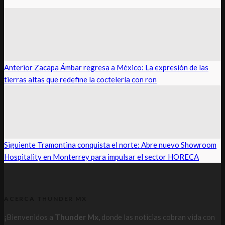
Anterior
Zacapa Ámbar regresa a México: La expresión de las
tierras altas que redefine la coctelería con ron
Siguiente
Tramontina conquista el norte: Abre nuevo Showroom
Hospitality en Monterrey para impulsar el sector HORECA
ACERCA THUNDER MX
¡Bienvenidos a
Thunder Mx,
donde las noticias cobran vida con