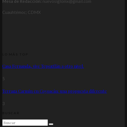
Mesa de Redacción:
nuevosiglomx@gmail.com
Cuauhtémoc; CDMX
LO MÁS TOP
Casa Fernanda, vive Tepoztlán a otro nivel.
5
Terraza Carmín en Coyoacán: una propuesta diferente
3
BUSCAR