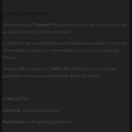
ACERCA THUNDER MX
¡Bienvenidos a
Thunder Mx,
donde las noticias cobran vida con
un toque fresco y fácil de entender!
El objetivo de esta plataforma es brindarles a nuestros lectores
información relevante y entretenida, escrita con un lenguaje
fresco.
Thunder
Mx
es parte de
TIME LIFE
Editorial y los artículos
publicados son responsabilidad de quien los publica.
CONTACTO
Editorial:
editor@thunder.mx
Publicidad:
mxtheguide@gmail.com