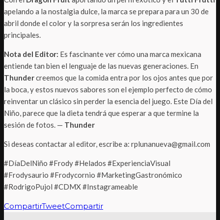
apelando a la nostalgia dulce, la marca se prepara para un 30 de
abril donde el color y la sorpresa serán los ingredientes
principales.
Nota del Editor:
Es fascinante ver cómo una marca mexicana
entiende tan bien el lenguaje de las nuevas generaciones. En
Thunder
creemos que la comida entra por los ojos antes que por
la boca, y estos nuevos sabores son el ejemplo perfecto de cómo
reinventar un clásico sin perder la esencia del juego. Este Día del
Niño, parece que la dieta tendrá que esperar a que termine la
sesión de fotos. —
Thunder
Si deseas contactar al editor, escribe a: rplunanueva@gmail.com
#DíaDelNiño #Frody #Helados #ExperienciaVisual
#Frodysaurio #Frodycornio #MarketingGastronómico
#RodrigoPujol #CDMX #Instagrameable
Compartir
Tweet
Compartir