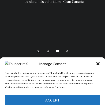
su obra más colorida en Gran Canaria
Manage Consent
Para brindar las mejores experiencias, en
Thunder MX
utilizamos tecnologías como
cookies
para almacenar y/o acceder a información del dispositivo. Consentir a estas
tecnologías nos permitirá procesar datos como el comportamiento de navegación o
identificadores únicos en este sitio. No consentir o retirar el consentimiento puede
afectar negativamente ciertas características y funciones.
All Rights Reserved - ThunderMX 2025
ACCEPT