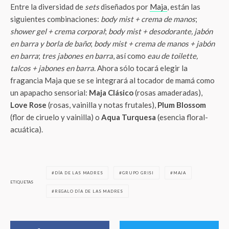
Entre la diversidad de
sets
diseñados por
Maja
, están las
siguientes combinaciones:
body mist + crema de manos
;
shower gel + crema corporal
;
body mist + desodorante, jabón
en barra y borla de baño
;
body mist + crema de manos + jabón
en barra
;
tres jabones en barra
, así como
eau de toilette,
talcos + jabones en barra
. Ahora sólo tocará elegir la
fragancia Maja que se se integrará al tocador de mamá como
un apapacho sensorial:
Maja Clásico
(rosas amaderadas),
Love Rose
(rosas, vainilla y notas frutales),
Plum Blossom
(flor de ciruelo y vainilla) o
Aqua Turquesa
(esencia floral-
acuática).
DÍA DE LAS MADRES
GRUPO GRISI
MAJA
ETIQUETAS
REGALO DÍA DE LAS MADRES