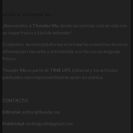
ACERCA THUNDER MX
¡Bienvenidos a
Thunder Mx,
donde las noticias cobran vida con
un toque fresco y fácil de entender!
El objetivo de esta plataforma es brindarles a nuestros lectores
información relevante y entretenida, escrita con un lenguaje
fresco.
Thunder
Mx
es parte de
TIME LIFE
Editorial y los artículos
publicados son responsabilidad de quien los publica.
CONTACTO
Editorial:
editor@thunder.mx
Publicidad:
mxtheguide@gmail.com