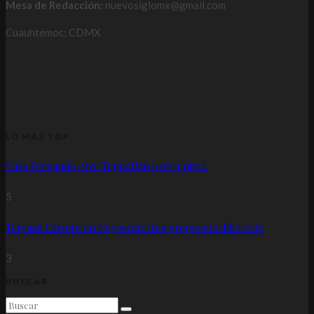
Mesa de Redacción:
nuevosiglomx@gmail.com
Cuauhtémoc; CDMX
LO MÁS TOP
Casa Fernanda, vive Tepoztlán a otro nivel.
5
Terraza Carmín en Coyoacán: una propuesta diferente
3
BUSCAR