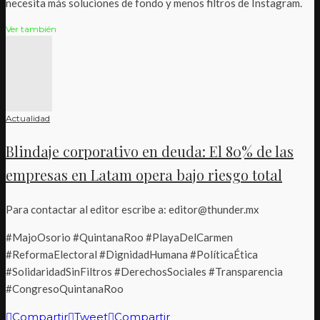
necesita más soluciones de fondo y menos filtros de Instagram.
Ver también
Actualidad
Blindaje corporativo en deuda: El 80% de las
empresas en Latam opera bajo riesgo total
Para contactar al editor escribe a: editor@thunder.mx
#MajoOsorio #QuintanaRoo #PlayaDelCarmen
#ReformaElectoral #DignidadHumana #PolíticaÉtica
#SolidaridadSinFiltros #DerechosSociales #Transparencia
#CongresoQuintanaRoo
Compartir
Tweet
Compartir