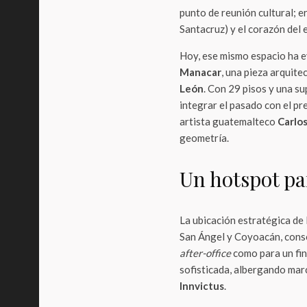
punto de reunión cultural; 
Santacruz) y el corazón del 
Hoy, ese mismo espacio ha e
Manacar
, una pieza arquit
León
. Con 29 pisos y una s
integrar el pasado con el p
artista guatemalteco
Carlo
geometría.
Un hotspot pa
La ubicación estratégica de
San Ángel y Coyoacán, conso
after-office
como para un fin
sofisticada, albergando ma
Innvictus
.