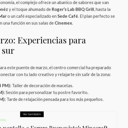
ronomía, el complejo ofrece un abanico de sabores que van
onéz
y el toque ahumado de
Roger’s Lab BBQ Grill
, hasta la
 Mar
o un café especializado en
Sede Café
. El plan perfecto se
on una función en sus salas de
Cinemex
.
rzo: Experiencias para
 sur
para este puente de marzo, el centro comercial ha preparado
nectar con tu lado creativo y relajarte sin salir de la zona:
4 PM):
Taller de decoración de macetas.
M):
Sesión para personalizar tu postre favorito.
M):
Tarde de relajación pensada para los más pequeños.
Ver también
rMx
la pantalla a Forum Buenavista!: Minecraft