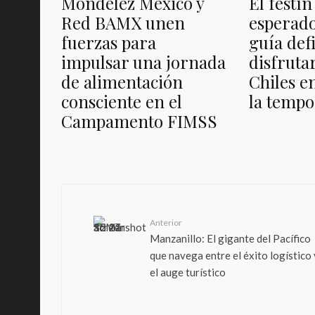
Mondelēz México y
El festí
Red BAMX unen
esperado
fuerzas para
guía def
impulsar una jornada
disfruta
de alimentación
Chiles e
consciente en el
la temp
Campamento FIMSS
Anterior
Manzanillo: El gigante del Pacífico
que navega entre el éxito logístico 
el auge turístico