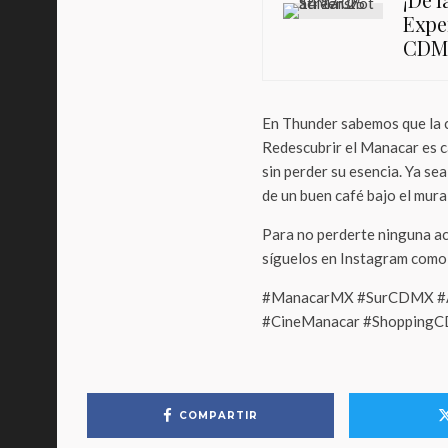
Exper
CDM
En Thunder sabemos que la c
Redescubrir el Manacar es c
sin perder su esencia. Ya se
de un buen café bajo el mural
Para no perderte ninguna act
síguelos en Instagram com
#ManacarMX #SurCDMX #A
#CineManacar #ShoppingC
COMPARTIR