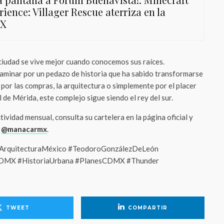
ience: Villager Rescue aterriza en la
X
iudad se vive mejor cuando conocemos sus raíces.
aminar por un pedazo de historia que ha sabido transformarse
a por las compras, la arquitectura o simplemente por el placer
 de Mérida, este complejo sigue siendo el rey del sur.
ividad mensual, consulta su cartelera en la página oficial y
o
@manacarmx
.
rquitecturaMéxico #TeodoroGonzálezDeLeón
DMX #HistoriaUrbana #PlanesCDMX #Thunder
TWEET
COMPARTIR