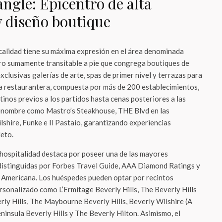
angle: Epicentro de alta
 diseño boutique
ocalidad tiene su máxima expresión en el área denominada
ro sumamente transitable a pie que congrega boutiques de
clusivas galerías de arte, spas de primer nivel y terrazas para
ta restaurantera, compuesta por más de 200 establecimientos,
inos previos a los partidos hasta cenas posteriores a las
renombre como Mastro’s Steakhouse, THE Blvd en las
lshire, Funke e Il Pastaio, garantizando experiencias
leto.
e hospitalidad destaca por poseer una de las mayores
distinguidas por Forbes Travel Guide, AAA Diamond Ratings y
Americana. Los huéspedes pueden optar por recintos
rsonalizado como L’Ermitage Beverly Hills, The Beverly Hills
rly Hills, The Maybourne Beverly Hills, Beverly Wilshire (A
insula Beverly Hills y The Beverly Hilton. Asimismo, el