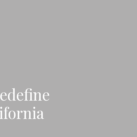
redefine
ifornia