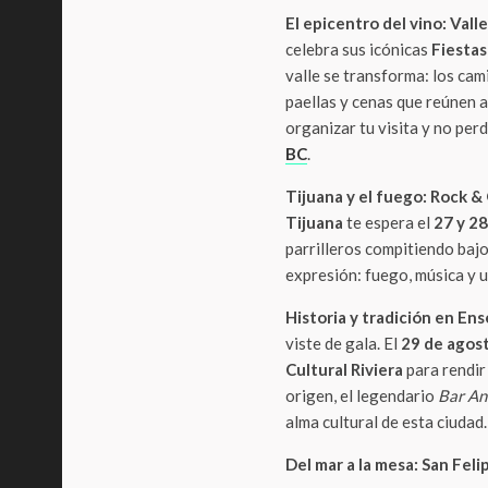
El epicentro del vino: Val
celebra sus icónicas
Fiestas
valle se transforma: los cam
paellas y cenas que reúnen a
organizar tu visita y no per
BC
.
Tijuana y el fuego: Rock & 
Tijuana
te espera el
27 y 28
parrilleros compitiendo bajo
expresión: fuego, música y 
Historia y tradición en En
viste de gala. El
29 de agos
Cultural Riviera
para rendir 
origen, el legendario
Bar An
alma cultural de esta ciudad.
Del mar a la mesa: San Feli