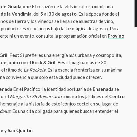
le de Guadalupe
El corazón de la vitivinicultura mexicana
 de la Vendimia
, del
5 al 30 de agosto
. Es la época donde el
inos de tierra y los viñedos se llenan de muestras de vino,
 productores y cocineros bajo la luz mágica de agosto. Para
derte ni un evento, consulta la programación oficial en
Provino
Grill Fest
Si prefieres una energía más urbana y cosmopolita,
 de junio
con el
Rock & Grill Fest
. Imagina más de 30
 el ritmo de
La Rockola
. Es la esencia fronteriza en su máxima
una convivencia que solo esta ciudad puede ofrecer.
senada
En el Pacífico, la identidad portuaria de
Ensenada
se
to
, el
Margarita 78 Aniversario
tomará los jardines del
Centro
homenaje a la historia de este icónico coctel en su lugar de
daluz
. Es una cita obligada para quienes buscan entender el
pe y San Quintín