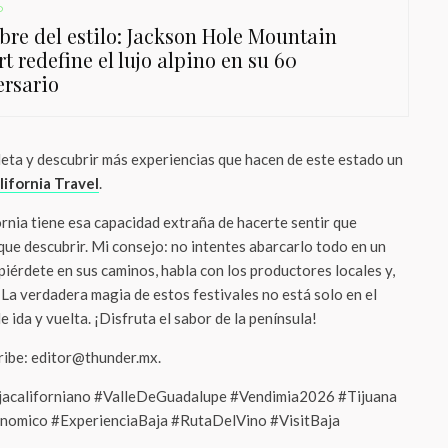
o
re del estilo: Jackson Hole Mountain
t redefine el lujo alpino en su 60
ersario
leta y descubrir más experiencias que hacen de este estado un
lifornia Travel
.
rnia tiene esa capacidad extraña de hacerte sentir que
que descubrir. Mi consejo: no intentes abarcarlo todo en un
 piérdete en sus caminos, habla con los productores locales y,
 La verdadera magia de estos festivales no está solo en el
e ida y vuelta. ¡Disfruta el sabor de la península!
cribe: editor@thunder.mx.
jacaliforniano #ValleDeGuadalupe #Vendimia2026 #Tijuana
omico #ExperienciaBaja #RutaDelVino #VisitBaja