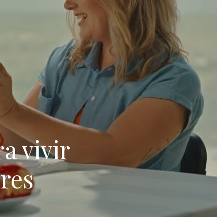
a vivir
ores