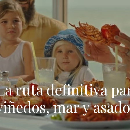
La ruta definitiva par
viñedos, mar y asad