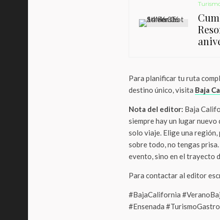
Turism
Cumb
Resor
aniv
Para planificar tu ruta comp
destino único, visita
Baja Ca
Nota del editor:
Baja Califo
siempre hay un lugar nuevo 
solo viaje. Elige una región,
sobre todo, no tengas prisa.
evento, sino en el trayecto d
Para contactar al editor es
#BajaCalifornia #VeranoBa
#Ensenada #TurismoGastron