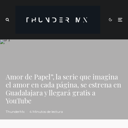
Amor de Papel”, la serie que imagina
el amor en cada página, se estrena en
Guadalajara y llegará gratis a
YouTube
ThunderMx
·
4 Minutos de lectura