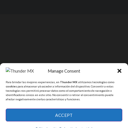
Manage Consent
Para brindar las mejores experiencias, en
Thunder MX
utilizamos tecnologías como
cookies
para almacenar y/o acceder a información del dispositivo. Consentir a estas
tecnologías nos permitirá procesar datos como el comportamiento de navegación o
identificadores únicos en este sitio. No consentir o retirar el consentimiento puede
afectar negativamente ciertas características y funciones.
ACCEPT