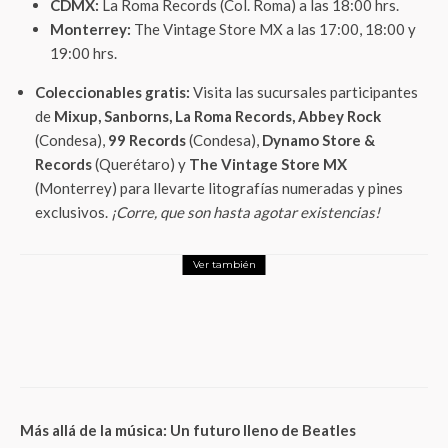
CDMX:
La Roma Records (Col. Roma) a las 18:00 hrs.
Monterrey:
The Vintage Store MX a las 17:00, 18:00 y
19:00 hrs.
Coleccionables gratis:
Visita las sucursales participantes
de
Mixup, Sanborns, La Roma Records, Abbey Rock
(Condesa),
99 Records
(Condesa),
Dynamo Store &
Records
(Querétaro) y
The Vintage Store MX
(Monterrey) para llevarte litografías numeradas y pines
exclusivos.
¡Corre, que son hasta agotar existencias!
Ver también
Entretenimiento
Anunciados los nominados al Premio Ariel 2024: Rumbo a
Guadalajara
Más allá de la música: Un futuro lleno de Beatles