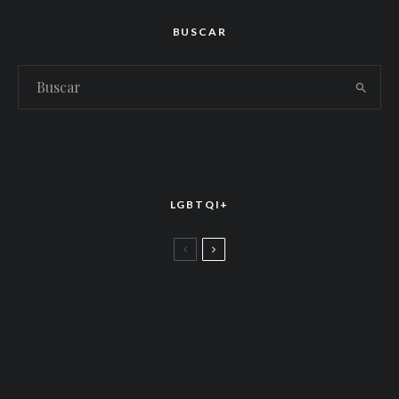
BUSCAR
LGBTQI+
LGBTTIQ+
El arte de la corona latina: World of Wonder
celebró el estreno mundial de «Drag Race
México – Latina Royale» en la CDMX
LGBTTIQ+