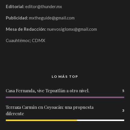
Editorial:
editor@thunder.mx
Publicidad:
mxtheguide@gmail.com
Mesa de Redacción:
nuevosiglomx@gmail.com
Cuauhtémoc; CDMX
LO MÁS TOP
Casa Fernanda, vive Tepoztlán a otro nivel.
5
Terraza Carmín en Coyoacán: una propuesta
3
diferente