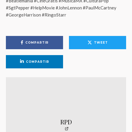
#Beatlemania #CineGratis #MusicaMX #CulturaPop
#SgtPepper #HelpMovie #JohnLennon #PaulMcCartney
#GeorgeHarrison #RingoStarr
COMPARTIR
TWEET
COMPARTIR
RPD