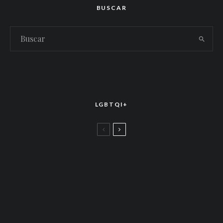
BUSCAR
LGBTQI+
LGBTTIQ+
El arte de la corona latina: World of Wonder
celebró el estreno mundial de «Drag Race
México – Latina Royale» en la CDMX
LGBTTIQ+
Más allá de junio: Las redes de apoyo LGBTQ+