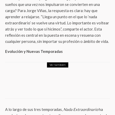
sueños que una vez nos impulsaron se convierten en una
carga? Para Jorge Viñas, la respuesta es clara: hay que
aprender a relajarse. “Llega un punto en el que lo ‘nada
extraordinario’ se vuelve una virtud. Lo importante es voltear
atrás y ver todo lo que sí hicimos”, comparte el actor. Esta
reflexión es central en la puesta en escena y resuena con
cualquier persona, sin importar su profesión o ámbito de vida.
Evolución y Nuevas Temporadas
Ver también
Entretenimiento
“Alma Salvaje”: un viaje místico entre
Xochimilco y la identidad rota
A lo largo de sus tres temporadas,
Nada Extraordinario
ha