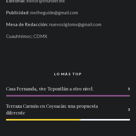
Editorial:
editor@thunder.mx
Publicidad:
mxtheguide@gmail.com
Mesa de Redacción:
nuevosiglomx@gmail.com
Cuauhtémoc; CDMX
LO MÁS TOP
Casa Fernanda, vive Tepoztlán a otro nivel.
5
Terraza Carmín en Coyoacán: una propuesta
3
diferente