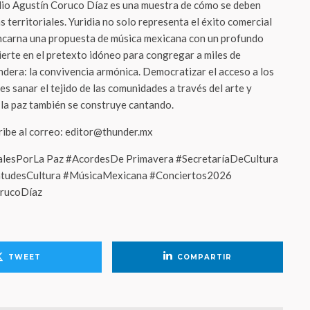
dio Agustín Coruco Díaz es una muestra de cómo se deben
as territoriales. Yuridia no solo representa el éxito comercial
 encarna una propuesta de música mexicana con un profundo
ierte en el pretexto idóneo para congregar a miles de
dera: la convivencia armónica. Democratizar el acceso a los
es sanar el tejido de las comunidades a través del arte y
 la paz también se construye cantando.
cribe al correo: editor@thunder.mx
alesPorLa Paz #AcordesDe Primavera #SecretaríaDeCultura
ntudesCultura #MúsicaMexicana #Conciertos2026
rucoDíaz
TWEET
COMPARTIR