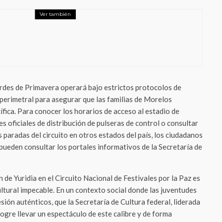
Ver también
nimiento
, una fiesta en el tiempo: la experiencia
que hace vibrar la CDMX
cordes de Primavera operará bajo estrictos protocolos de
 perimetral para asegurar que las familias de Morelos
ífica. Para conocer los horarios de acceso al estadio de
es oficiales de distribución de pulseras de control o consultar
s paradas del circuito en otros estados del país, los ciudadanos
pueden consultar los portales informativos de la Secretaría de
n de Yuridia en el Circuito Nacional de Festivales por la Paz es
ltural impecable. En un contexto social donde las juventudes
ón auténticos, que la Secretaría de Cultura federal, liderada
 logre llevar un espectáculo de este calibre y de forma