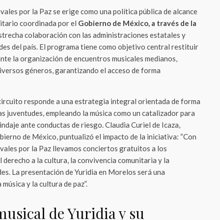
ivales por la Paz se erige como una política pública de alcance
nitario coordinada por el
Gobierno de México, a través de la
estrecha colaboración con las administraciones estatales y
des del país. El programa tiene como objetivo central restituir
iante la organización de encuentros musicales medianos,
iversos géneros, garantizando el acceso de forma
circuito responde a una estrategia integral orientada de forma
 las juventudes, empleando la música como un catalizador para
lindaje ante conductas de riesgo. Claudia Curiel de Icaza,
bierno de México, puntualizó el impacto de la iniciativa: “Con
ivales por la Paz llevamos conciertos gratuitos a los
l derecho a la cultura, la convivencia comunitaria y la
des. La presentación de Yuridia en Morelos será una
 música y la cultura de paz”.
usical de Yuridia y su