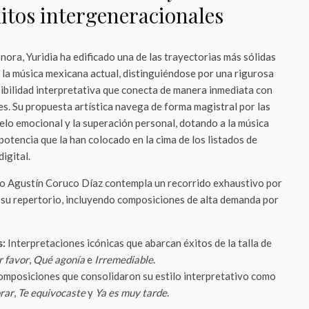
xitos intergeneracionales
nora, Yuridia ha edificado una de las trayectorias más sólidas
y la música mexicana actual, distinguiéndose por una rigurosa
sibilidad interpretativa que conecta de manera inmediata con
es. Su propuesta artística navega de forma magistral por las
elo emocional y la superación personal, dotando a la música
potencia que la han colocado en la cima de los listados de
igital.
io Agustín Coruco Díaz contempla un recorrido exhaustivo por
 su repertorio, incluyendo composiciones de alta demanda por
s:
Interpretaciones icónicas que abarcan éxitos de la talla de
r favor
,
Qué agonía
e
Irremediable
.
mposiciones que consolidaron su estilo interpretativo como
orar
,
Te equivocaste
y
Ya es muy tarde
.