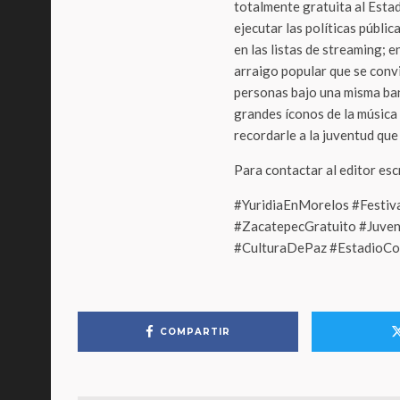
totalmente gratuita al Esta
ejecutar las políticas públic
en las listas de streaming;
arraigo popular que se conv
personas bajo una misma ban
grandes íconos de la música 
recordarle a la juventud que
Para contactar al editor es
#YuridiaEnMorelos #Festiv
#ZacatepecGratuito #Juve
#CulturaDePaz #EstadioCo
COMPARTIR